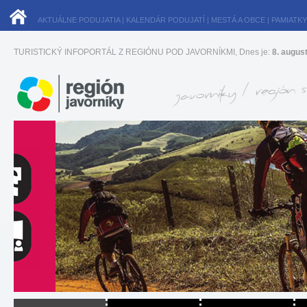
AKTUÁLNE PODUJATIA
|
KALENDÁR PODUJATÍ
|
MESTÁ A OBCE
|
PAMIATKY
TURISTICKÝ INFOPORTÁL Z REGIÓNU POD JAVORNÍKMI, Dnes je:
8. augus