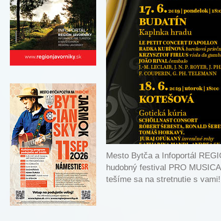
Mesto Bytča a Infoportál RE
hudobný festival PRO MUSIC
tešíme sa na stretnutie s vami!