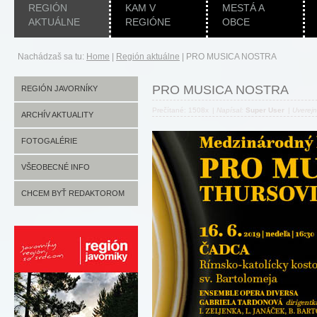
REGIÓN
KAM V
MESTÁ A
AKTUÁLNE
REGIÓNE
OBCE
Nachádzaš sa tu:
Home
|
Región aktuálne
|
PRO MUSICA NOSTRA
PRO MUSICA NOSTRA
REGIÓN JAVORNÍKY
Prečítané: 1508x
|
Napísal:
Super User
|
Uverej
ARCHÍV AKTUALITY
FOTOGALÉRIE
VŠEOBECNÉ INFO
CHCEM BYŤ REDAKTOROM