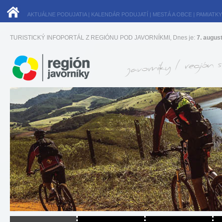
AKTUÁLNE PODUJATIA
|
KALENDÁR PODUJATÍ
|
MESTÁ A OBCE
|
PAMIATKY
TURISTICKÝ INFOPORTÁL Z REGIÓNU POD JAVORNÍKMI, Dnes je:
7. augus