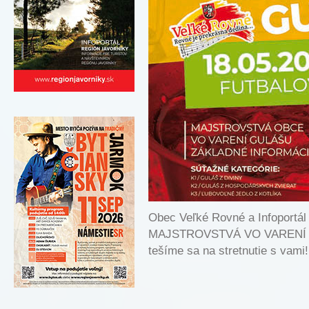
Obec Veľké Rovné a Infoport
MAJSTROVSTVÁ VO VARENÍ G
tešíme sa na stretnutie s vami!