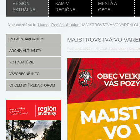
REGIÓN
KAM V
MESTÁ A
AKTUÁLNE
REGIÓNE
OBCE
Nachádzaš sa tu:
Home
|
Región aktuálne
|
MAJSTROVSTVÁ VO VARENÍ G
MAJSTROVSTVÁ VO VARE
REGIÓN JAVORNÍKY
Prečítané: 1325x
|
Napísal:
Super User
|
Uverej
ARCHÍV AKTUALITY
FOTOGALÉRIE
VŠEOBECNÉ INFO
CHCEM BYŤ REDAKTOROM