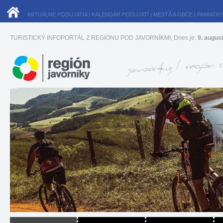
AKTUÁLNE PODUJATIA
|
KALENDÁR PODUJATÍ
|
MESTÁ A OBCE
|
PAMIATKY
TURISTICKÝ INFOPORTÁL Z REGIÓNU POD JAVORNÍKMI, Dnes je:
9. augus