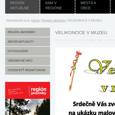
REGIÓN
KAM V
MESTÁ A
AKTUÁLNE
REGIÓNE
OBCE
Nachádzaš sa tu:
Home
|
Región aktuálne
|
VELIKONOCE V MUZEU
VELIKONOCE V MUZEU
REGIÓN JAVORNÍKY
Prečítané: 1421x
|
Napísal:
Super User
|
Uverej
ARCHÍV AKTUALITY
FOTOGALÉRIE
VŠEOBECNÉ INFO
CHCEM BYŤ REDAKTOROM