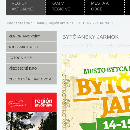
REGIÓN
KAM V
MESTÁ A
AKTUÁLNE
REGIÓNE
OBCE
Nachádzaš sa tu:
Home
|
Región aktuálne
|
BYTČIANSKY JARMOK
BYTČIANSKY JARMOK
REGIÓN JAVORNÍKY
Prečítané: 1716x
|
Napísal:
Super User
|
Uverej
ARCHÍV AKTUALITY
FOTOGALÉRIE
VŠEOBECNÉ INFO
CHCEM BYŤ REDAKTOROM