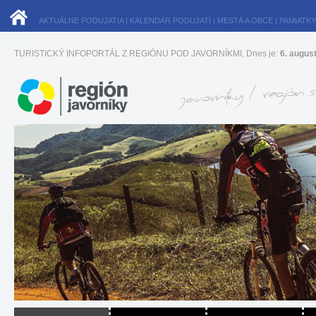
AKTUÁLNE PODUJATIA
|
KALENDÁR PODUJATÍ
|
MESTÁ A OBCE
|
PAMIATKY
TURISTICKÝ INFOPORTÁL Z REGIÓNU POD JAVORNÍKMI, Dnes je:
6. augus