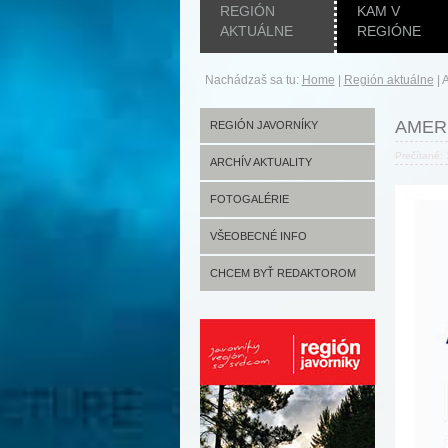
REGIÓN
KAM V
AKTUÁLNE
REGIÓNE
Nachádzaš sa tu:
Home
|
Región aktuálne
|
AMER
REGIÓN JAVORNÍKY
Prečítané:
ARCHÍV AKTUALITY
FOTOGALÉRIE
VŠEOBECNÉ INFO
CHCEM BYŤ REDAKTOROM