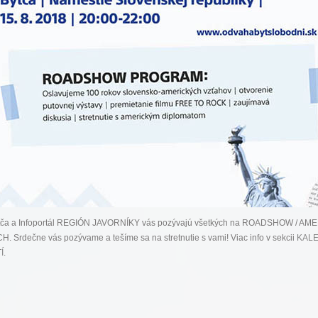
tča a Infoportál REGIÓN JAVORNÍKY vás pozývajú všetkých na ROADSHOW / AM
 Srdečne vás pozývame a tešíme sa na stretnutie s vami! Viac info v sekcii
KAL
Í
.