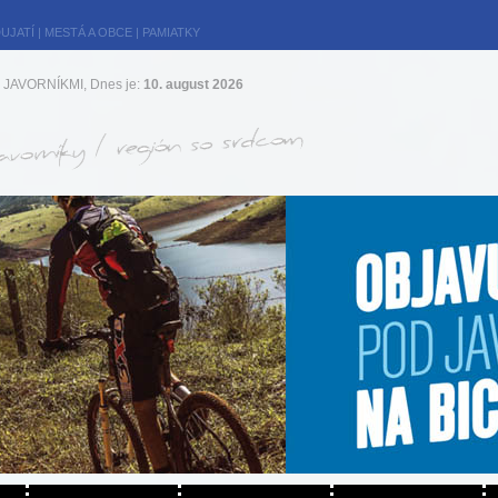
UJATÍ
|
MESTÁ A OBCE
|
PAMIATKY
JAVORNÍKMI, Dnes je:
10. august 2026