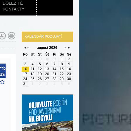
DÔLEŽITÉ
KONTAKTY
KALENDÁR PODUJATÍ
«
<
august
2026
>
»
Po
Ut
St
Št
Pi
So
Ne
27
28
29
30
31
1
2
3
4
5
6
7
8
9
10
11
12
13
14
15
16
17
18
19
20
21
22
23
24
25
26
27
28
29
30
31
1
2
3
4
5
6