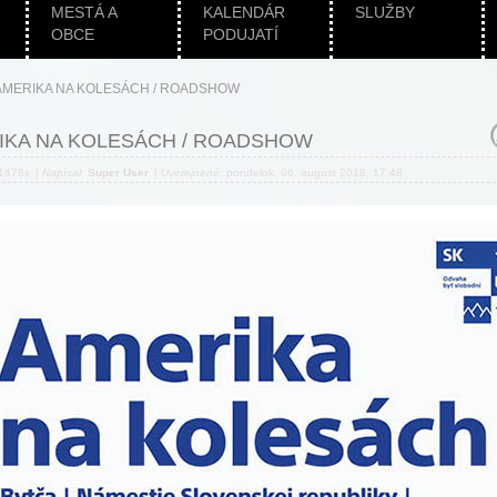
MESTÁ A
KALENDÁR
SLUŽBY
OBCE
PODUJATÍ
AMERIKA NA KOLESÁCH / ROADSHOW
IKA NA KOLESÁCH / ROADSHOW
 1478x
|
Napísal:
Super User
|
Uverejnené:
pondelok, 06. august 2018, 17:48