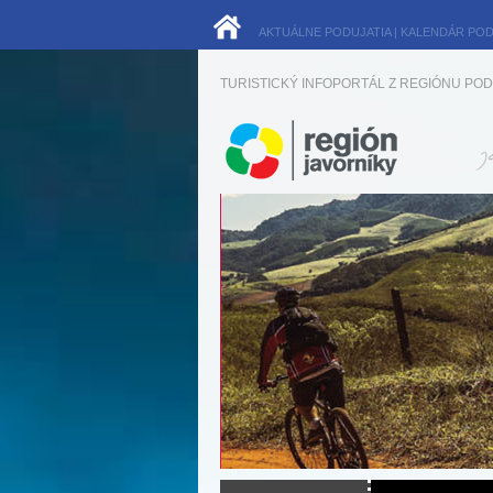
AKTUÁLNE PODUJATIA
|
KALENDÁR POD
TURISTICKÝ INFOPORTÁL Z REGIÓNU POD 