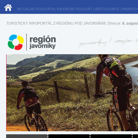
AKTUÁLNE PODUJATIA
|
KALENDÁR PODUJATÍ
|
MESTÁ A OBCE
|
PAMIATKY
TURISTICKÝ INFOPORTÁL Z REGIÓNU POD JAVORNÍKMI, Dnes je:
8. augus