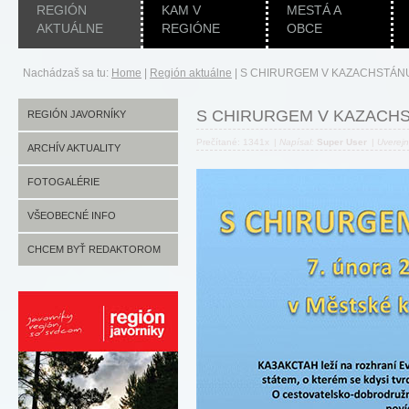
REGIÓN
KAM V
MESTÁ A
AKTUÁLNE
REGIÓNE
OBCE
Nachádzaš sa tu:
Home
|
Región aktuálne
|
S CHIRURGEM V KAZACHSTÁN
S CHIRURGEM V KAZACH
REGIÓN JAVORNÍKY
Prečítané: 1341x
|
Napísal:
Super User
|
Uverej
ARCHÍV AKTUALITY
FOTOGALÉRIE
VŠEOBECNÉ INFO
CHCEM BYŤ REDAKTOROM