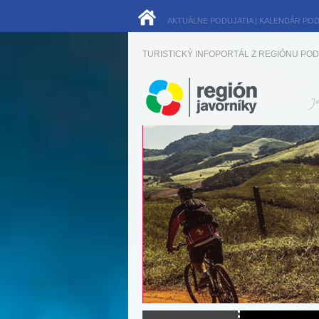
AKTUÁLNE PODUJATIA
|
KALENDÁR POD
TURISTICKÝ INFOPORTÁL Z REGIÓNU POD 