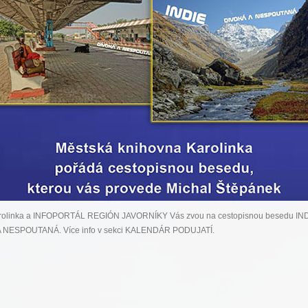
rolinka a INFOPORTÁL REGIÓN JAVORNÍKY Vás zvou na cestopisnou besedu IND
 NESPOUTANÁ. Více info v sekci KALENDÁR PODUJATÍ.