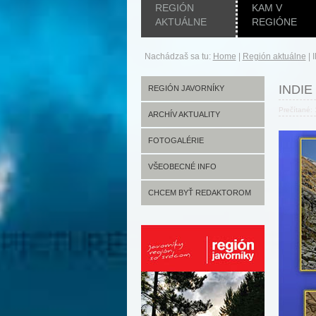
REGIÓN
KAM V
AKTUÁLNE
REGIÓNE
Nachádzaš sa tu:
Home
|
Región aktuálne
|
INDIE
REGIÓN JAVORNÍKY
Prečítané:
ARCHÍV AKTUALITY
FOTOGALÉRIE
VŠEOBECNÉ INFO
CHCEM BYŤ REDAKTOROM