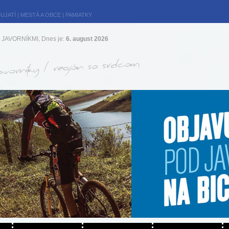
UJATÍ
|
MESTÁ A OBCE
|
PAMIATKY
JAVORNÍKMI, Dnes je:
6. august 2026