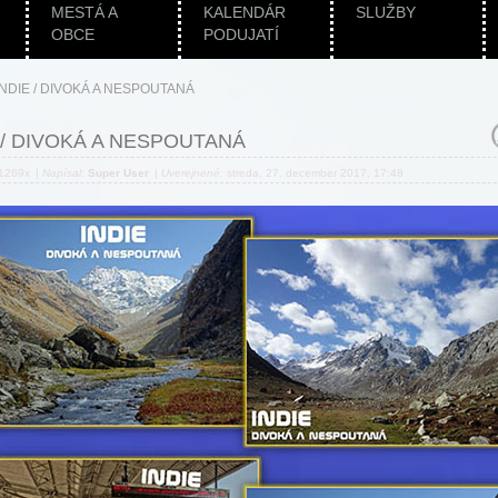
MESTÁ A
KALENDÁR
SLUŽBY
OBCE
PODUJATÍ
INDIE / DIVOKÁ A NESPOUTANÁ
 / DIVOKÁ A NESPOUTANÁ
 1269x
|
Napísal:
Super User
|
Uverejnené:
streda, 27. december 2017, 17:48