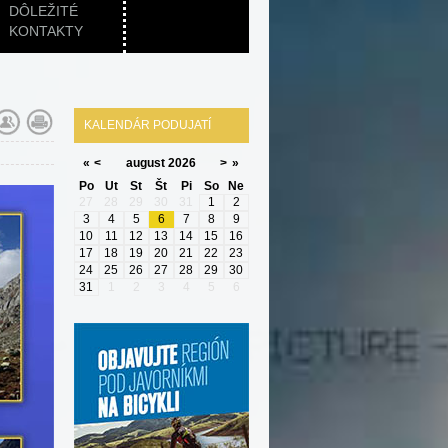
DÔLEŽITÉ
KONTAKTY
KALENDÁR PODUJATÍ
«
<
august
2026
>
»
Po
Ut
St
Št
Pi
So
Ne
27
28
29
30
31
1
2
3
4
5
6
7
8
9
10
11
12
13
14
15
16
17
18
19
20
21
22
23
24
25
26
27
28
29
30
31
1
2
3
4
5
6