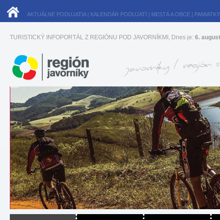
AKTUÁLNE PODUJATIA
|
KALENDÁR PODUJATÍ
|
MESTÁ A OBCE
|
PAMIATKY
TURISTICKÝ INFOPORTÁL Z REGIÓNU POD JAVORNÍKMI, Dnes je:
6. augus