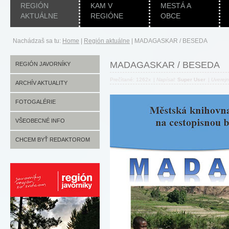
REGIÓN
KAM V
MESTÁ A
AKTUÁLNE
REGIÓNE
OBCE
Nachádzaš sa tu:
Home
|
Región aktuálne
|
MADAGASKAR / BESEDA
MADAGASKAR / BESEDA
REGIÓN JAVORNÍKY
Prečítané: 1262x
|
Napísal:
Super User
|
Uverej
ARCHÍV AKTUALITY
FOTOGALÉRIE
VŠEOBECNÉ INFO
CHCEM BYŤ REDAKTOROM