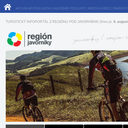
AKTUÁLNE PODUJATIA
|
KALENDÁR PODUJATÍ
|
MESTÁ A OBCE
|
PAMIATKY
TURISTICKÝ INFOPORTÁL Z REGIÓNU POD JAVORNÍKMI, Dnes je:
9. augus