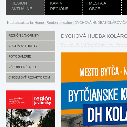
REGIÓN
KAM V
MESTÁ A
AKTUÁLNE
REGIÓNE
OBCE
Nachádzaš sa tu:
Home
|
Región aktuálne
|
DYCHOVÁ HUDBA KOLÁROVIČAN
DYCHOVÁ HUDBA KOLÁROV
REGIÓN JAVORNÍKY
Prečítané: 1681x
|
Napísal:
Super User
|
Uverej
ARCHÍV AKTUALITY
FOTOGALÉRIE
VŠEOBECNÉ INFO
CHCEM BYŤ REDAKTOROM