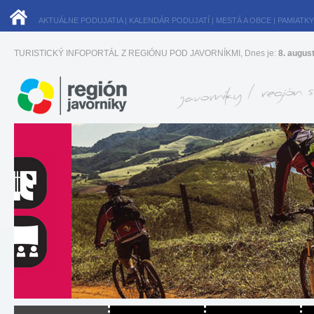
AKTUÁLNE PODUJATIA
|
KALENDÁR PODUJATÍ
|
MESTÁ A OBCE
|
PAMIATKY
TURISTICKÝ INFOPORTÁL Z REGIÓNU POD JAVORNÍKMI, Dnes je:
8. augus