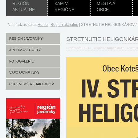
REGIÓN
KAM V
MESTÁ A
AKTUÁLNE
REGIÓNE
OBCE
Nachádzaš sa tu:
Home
|
Región aktuálne
|
STRETNUTIE HELIGONKÁROV /
STRETNUTIE HELIGONKÁR
REGIÓN JAVORNÍKY
Prečítané: 1504x
|
Napísal:
Super User
|
Uverej
ARCHÍV AKTUALITY
FOTOGALÉRIE
VŠEOBECNÉ INFO
CHCEM BYŤ REDAKTOROM