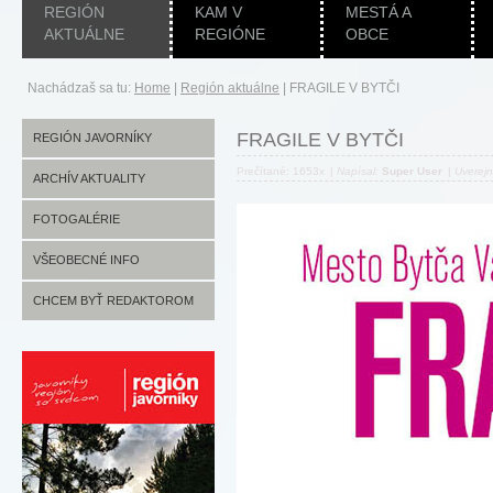
REGIÓN
KAM V
MESTÁ A
AKTUÁLNE
REGIÓNE
OBCE
Nachádzaš sa tu:
Home
|
Región aktuálne
|
FRAGILE V BYTČI
FRAGILE V BYTČI
REGIÓN JAVORNÍKY
Prečítané: 1653x
|
Napísal:
Super User
|
Uverej
ARCHÍV AKTUALITY
FOTOGALÉRIE
VŠEOBECNÉ INFO
CHCEM BYŤ REDAKTOROM