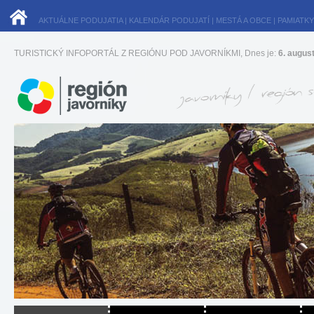
AKTUÁLNE PODUJATIA
|
KALENDÁR PODUJATÍ
|
MESTÁ A OBCE
|
PAMIATKY
TURISTICKÝ INFOPORTÁL Z REGIÓNU POD JAVORNÍKMI, Dnes je:
6. augus