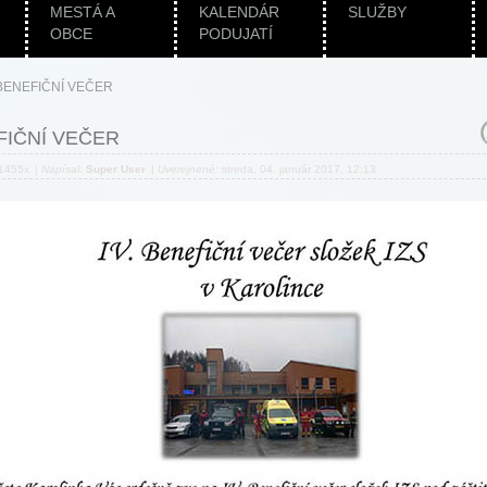
MESTÁ A
KALENDÁR
SLUŽBY
OBCE
PODUJATÍ
BENEFIČNÍ VEČER
FIČNÍ VEČER
 1455x
|
Napísal:
Super User
|
Uverejnené:
streda, 04. január 2017, 12:13