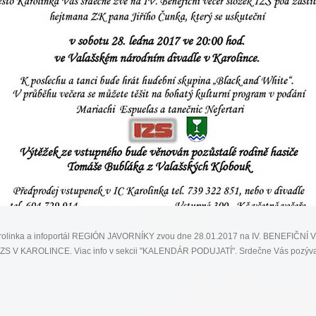
rolinka a infoportál REGIÓN JAVORNÍKY zvou dne 28.01.2017 na IV. BENEFIČNÍ
ZS V KAROLINCE. Viac info v sekcii "KALENDÁR PODUJATÍ". Srdečne Vás pozýv