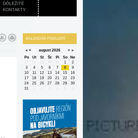
DÔLEŽITÉ
KONTAKTY
KALENDÁR PODUJATÍ
«
<
august
2026
>
»
Po
Ut
St
Št
Pi
So
Ne
27
28
29
30
31
1
2
3
4
5
6
7
8
9
10
11
12
13
14
15
16
17
18
19
20
21
22
23
24
25
26
27
28
29
30
31
1
2
3
4
5
6