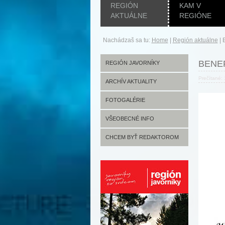
REGIÓN
KAM V
AKTUÁLNE
REGIÓNE
Nachádzaš sa tu:
Home
|
Región aktuálne
|
BENE
REGIÓN JAVORNÍKY
Prečítané:
ARCHÍV AKTUALITY
FOTOGALÉRIE
VŠEOBECNÉ INFO
CHCEM BYŤ REDAKTOROM