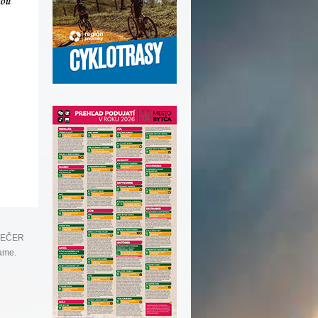
 VEČER
ame.