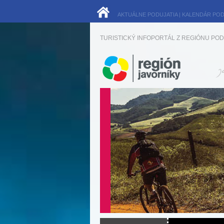
AKTUÁLNE PODUJATIA
|
KALENDÁR POD
TURISTICKÝ INFOPORTÁL Z REGIÓNU POD 