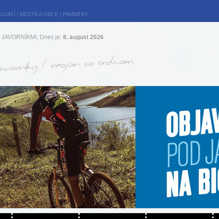
UJATÍ
|
MESTÁ A OBCE
|
PAMIATKY
JAVORNÍKMI, Dnes je:
8. august 2026