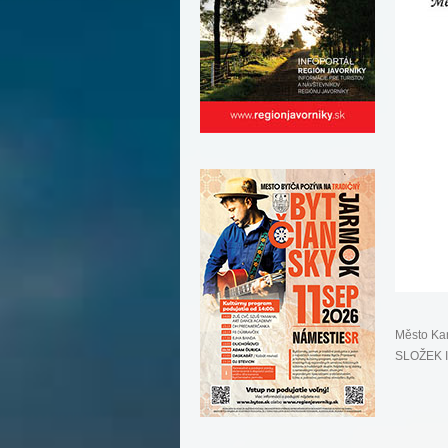
Město Ka
SLOŽEK I