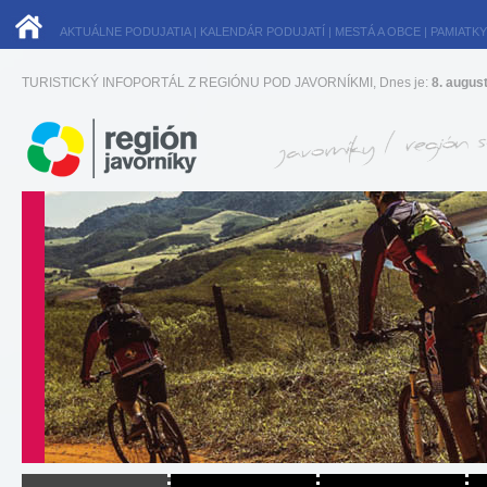
AKTUÁLNE PODUJATIA
|
KALENDÁR PODUJATÍ
|
MESTÁ A OBCE
|
PAMIATKY
TURISTICKÝ INFOPORTÁL Z REGIÓNU POD JAVORNÍKMI, Dnes je:
8. augus