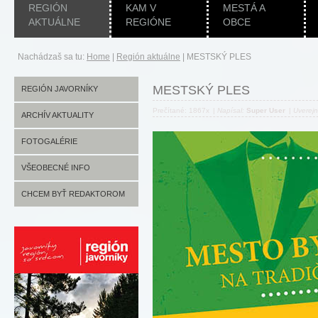
REGIÓN
KAM V
MESTÁ A
AKTUÁLNE
REGIÓNE
OBCE
Nachádzaš sa tu:
Home
|
Región aktuálne
|
MESTSKÝ PLES
MESTSKÝ PLES
REGIÓN JAVORNÍKY
Prečítané: 1867x
|
Napísal:
Super User
|
Uverej
ARCHÍV AKTUALITY
FOTOGALÉRIE
VŠEOBECNÉ INFO
CHCEM BYŤ REDAKTOROM