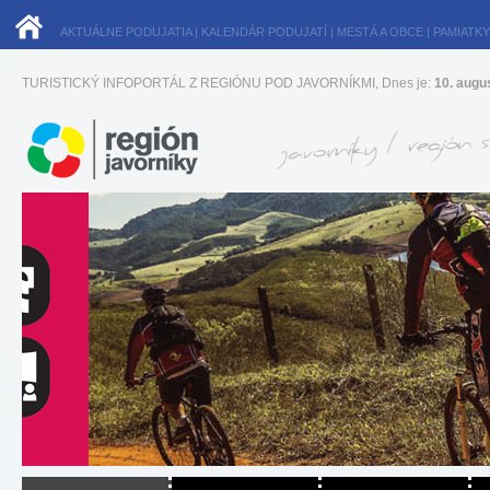
AKTUÁLNE PODUJATIA
|
KALENDÁR PODUJATÍ
|
MESTÁ A OBCE
|
PAMIATKY
TURISTICKÝ INFOPORTÁL Z REGIÓNU POD JAVORNÍKMI, Dnes je:
10. augu