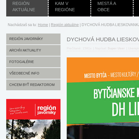
REGIÓN
KAM V
MESTÁ A
AKTUÁLNE
REGIÓNE
OBCE
Nachádzaš sa tu:
Home
|
Región aktuálne
|
DYCHOVÁ HUDBA LIESKOVANK
DYCHOVÁ HUDBA LIESKO
REGIÓN JAVORNÍKY
Prečítané: 1581x
|
Napísal:
Super User
|
Uverej
ARCHÍV AKTUALITY
FOTOGALÉRIE
VŠEOBECNÉ INFO
CHCEM BYŤ REDAKTOROM