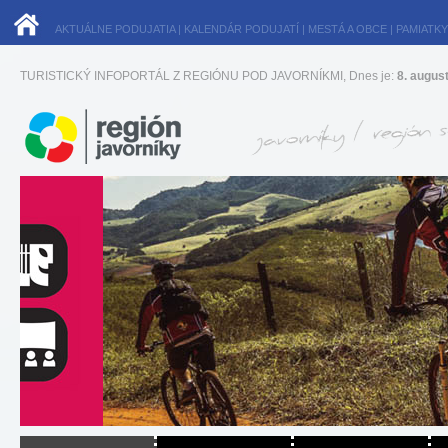
AKTUÁLNE PODUJATIA
|
KALENDÁR PODUJATÍ
|
MESTÁ A OBCE
|
PAMIATKY
TURISTICKÝ INFOPORTÁL Z REGIÓNU POD JAVORNÍKMI, Dnes je:
8. augus