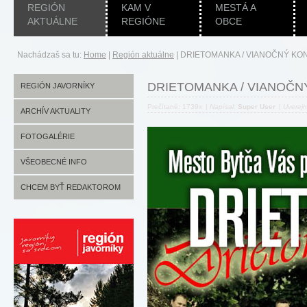
REGIÓN
KAM V
MESTÁ A
AKTUÁLNE
REGIÓNE
OBCE
Nachádzaš sa tu:
Home
|
Región aktuálne
|
DRIETOMANKA / VIANOČNÝ KO
DRIETOMANKA / VIANOČ
REGIÓN JAVORNÍKY
Prečítané: 1739x
|
Napísal:
Super User
|
Uverej
ARCHÍV AKTUALITY
FOTOGALÉRIE
VŠEOBECNÉ INFO
CHCEM BYŤ REDAKTOROM