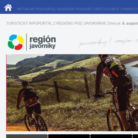
AKTUÁLNE PODUJATIA
|
KALENDÁR PODUJATÍ
|
MESTÁ A OBCE
|
PAMIATKY
TURISTICKÝ INFOPORTÁL Z REGIÓNU POD JAVORNÍKMI, Dnes je:
8. augus