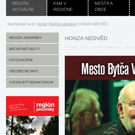
REGIÓN
KAM V
MESTÁ A
AKTUÁLNE
REGIÓNE
OBCE
Nachádzaš sa tu:
Home
|
Región aktuálne
|
HONZA NEDVĚD
HONZA NEDVĚD
REGIÓN JAVORNÍKY
Prečítané: 2005x
|
Napísal:
Super User
|
Uverej
ARCHÍV AKTUALITY
FOTOGALÉRIE
VŠEOBECNÉ INFO
CHCEM BYŤ REDAKTOROM