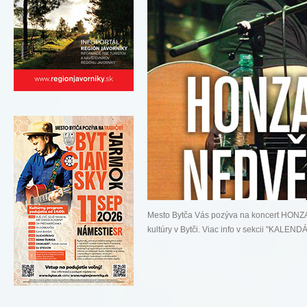
Mesto Bytča Vás pozýva na koncert HONZ
kultúry v Bytči. Viac info v sekcii "KAL