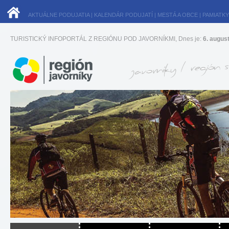
AKTUÁLNE PODUJATIA
|
KALENDÁR PODUJATÍ
|
MESTÁ A OBCE
|
PAMIATKY
TURISTICKÝ INFOPORTÁL Z REGIÓNU POD JAVORNÍKMI, Dnes je:
6. augus