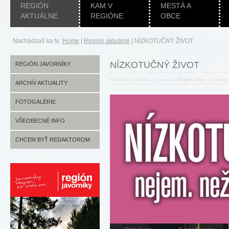
REGIÓN
KAM V
MESTÁ A
AKTUÁLNE
REGIÓNE
OBCE
Nachádzaš sa tu:
Home
|
Región aktuálne
|
NÍZKOTUČNÝ ŽIVOT
NÍZKOTUČNÝ ŽIVOT
REGIÓN JAVORNÍKY
Prečítané: 1936x
|
Napísal:
Super User
|
Uverej
ARCHÍV AKTUALITY
FOTOGALÉRIE
VŠEOBECNÉ INFO
CHCEM BYŤ REDAKTOROM