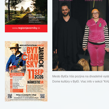
Mesto Bytča Vás pozýva na divadelné vys
Dome kultúry v Bytči. Viac info v sekcii