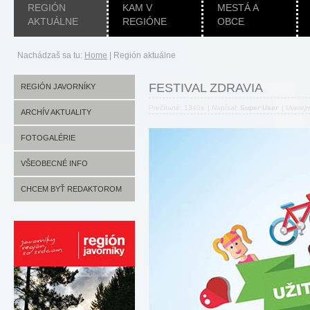
REGIÓN
KAM V
MESTÁ A
AKTUÁLNE
REGIÓNE
OBCE
Nachádzaš sa tu:
Home
|
Región aktuálne
FESTIVAL ZDRAVIA
REGIÓN JAVORNÍKY
Prečítané: 1340x
|
Napísal:
Super User
|
Uverej
ARCHÍV AKTUALITY
FOTOGALÉRIE
VŠEOBECNÉ INFO
CHCEM BYŤ REDAKTOROM