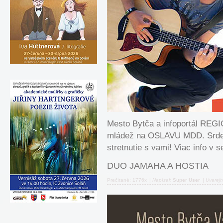
Mesto Bytča a infoportál REG
mládež na OSLAVU MDD. Srde
stretnutie s vami! Viac info 
DUO JAMAHA A HOSTIA
Prečítané: 1776x
|
Napísal:
Super User
|
Uverej