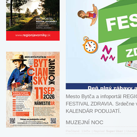
Mesto Bytča a infoportál RE
FESTIVAL ZDRAVIA. Srdečne vá
KALENDÁR PODUJATÍ.
MUZEJNÍ NOC
Prečítané: 1345x
|
Napísal:
Super User
|
Uverej