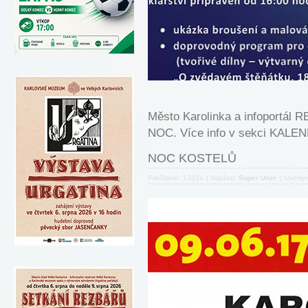
Město Karolinka a infoportá
NOC. Více info v sekci KAL
NOC KOSTELŮ
Prečítané: 1332x
|
Napísal:
Super User
|
Uverej