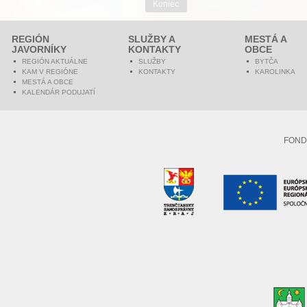
Koniec
REGIÓN
SLUŽBY A
MESTÁ A
JAVORNÍKY
KONTAKTY
OBCE
REGIÓN AKTUÁLNE
SLUŽBY
BYTČA
KAM V REGIÓNE
KONTAKTY
KAROLINKA
MESTÁ A OBCE
KALENDÁR PODUJATÍ
FOND