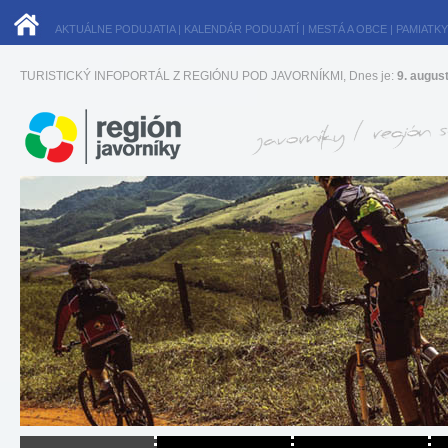
AKTUÁLNE PODUJATIA
|
KALENDÁR PODUJATÍ
|
MESTÁ A OBCE
|
PAMIATKY
TURISTICKÝ INFOPORTÁL Z REGIÓNU POD JAVORNÍKMI, Dnes je:
9. augus