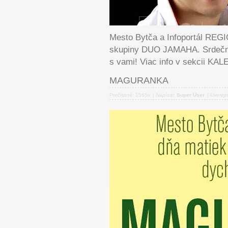
Mesto Bytča a Infoportál RE
skupiny DUO JAMAHA. Srdečne
s vami! Viac info v sekcii K
MAGURANKA
Prečítané: 1565x
|
Napísal:
Super User
|
Uverej