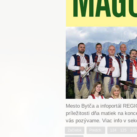
Mesto Bytča a infoportál REG
príležitosti dňa matiek na k
vás pozývame. Viac info v s
Začiatok
Predch.
124
125
126