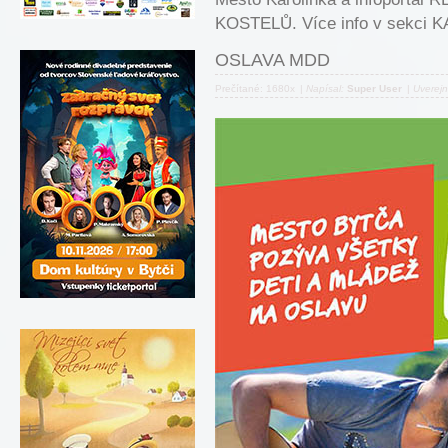
KOSTELŮ. Více info v sekci
OSLAVA MDD
Prečítané: 1680x
|
Napísal:
Super User
|
Uverej