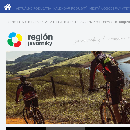
AKTUÁLNE PODUJATIA
|
KALENDÁR PODUJATÍ
|
MESTÁ A OBCE
|
PAMIATKY
TURISTICKÝ INFOPORTÁL Z REGIÓNU POD JAVORNÍKMI, Dnes je:
8. augus