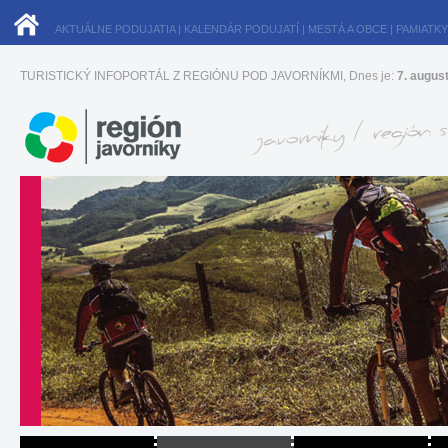
AKTUÁLNE PODUJATIA
|
KALENDÁR PODUJATÍ
|
MESTÁ A OBCE
|
PAMIATKY
TURISTICKÝ INFOPORTÁL Z REGIÓNU POD JAVORNÍKMI, Dnes je:
7. augus