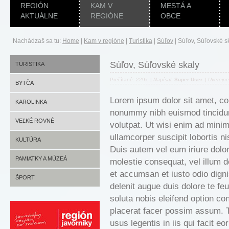
REGIÓN
KAM V
MESTÁ A
AKTUÁLNE
REGIÓNE
OBCE
Nachádzaš sa tu:
Home
|
Kam v regióne
|
Turistika
|
Súľov
|
Súľov, Súľovské s
Súľov, Súľovské skaly
TURISTIKA
Prečítané: 229x
|
Napísal:
Super User
|
Uverejn
BYTČA
Lorem ipsum dolor sit amet, con
KAROLINKA
nonummy nibh euismod tincidun
VEĽKÉ ROVNÉ
volutpat. Ut wisi enim ad minim
ullamcorper suscipit lobortis n
KULTÚRA
Duis autem vel eum iriure dolor 
BYTČA
PAMIATKY A MÚZEÁ
molestie consequat, vel illum do
et accumsan et iusto odio digni
KAROLINKA
BYTČA
ŠPORT
delenit augue duis dolore te feu
VEĽKÉ ROVNÉ
PRE CYKLISTOV
soluta nobis eleifend option c
placerat facer possim assum. T
PEŠIA TURISTIKA
usus legentis in iis qui facit e