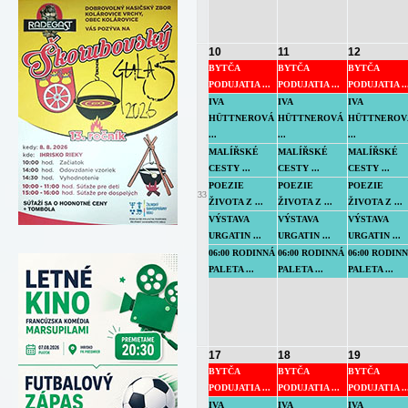
10
11
12
BYTČA
BYTČA
BYTČA
PODUJATIA ...
PODUJATIA ...
PODUJATIA ..
IVA
IVA
IVA
HÜTTNEROVÁ
HÜTTNEROVÁ
HÜTTNEROV
...
...
...
MALÍŘSKÉ
MALÍŘSKÉ
MALÍŘSKÉ
CESTY ...
CESTY ...
CESTY ...
POEZIE
POEZIE
POEZIE
33
ŽIVOTA Z ...
ŽIVOTA Z ...
ŽIVOTA Z ...
VÝSTAVA
VÝSTAVA
VÝSTAVA
URGATIN ...
URGATIN ...
URGATIN ...
06:00 RODINNÁ
06:00 RODINNÁ
06:00 RODIN
PALETA ...
PALETA ...
PALETA ...
17
18
19
BYTČA
BYTČA
BYTČA
PODUJATIA ...
PODUJATIA ...
PODUJATIA ..
IVA
IVA
IVA