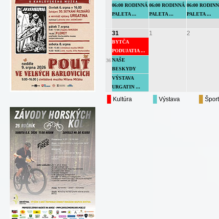
06:00 RODINNÁ
06:00 RODINNÁ
06:00 RODIN
PALETA ...
PALETA ...
PALETA ...
31
1
2
BYTČA
PODUJATIA ...
NAŠE
36
BESKYDY
VÝSTAVA
URGATIN ...
Kultúra
Výstava
Šport