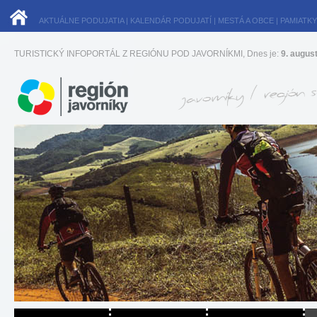
AKTUÁLNE PODUJATIA
|
KALENDÁR PODUJATÍ
|
MESTÁ A OBCE
|
PAMIATKY
TURISTICKÝ INFOPORTÁL Z REGIÓNU POD JAVORNÍKMI, Dnes je:
9. augus