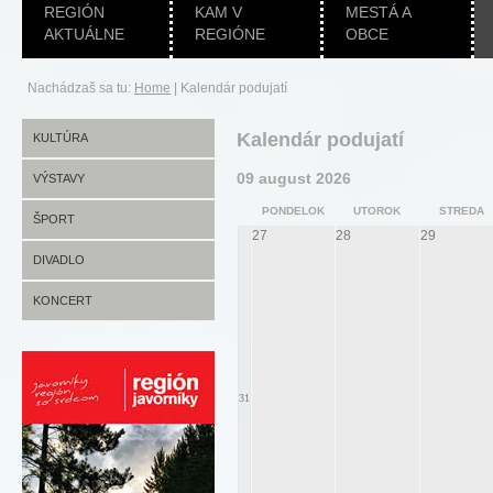
REGIÓN
KAM V
MESTÁ A
AKTUÁLNE
REGIÓNE
OBCE
Nachádzaš sa tu:
Home
|
Kalendár podujatí
Kalendár podujatí
KULTÚRA
09 august 2026
VÝSTAVY
PONDELOK
UTOROK
STREDA
ŠPORT
27
28
29
DIVADLO
KONCERT
31