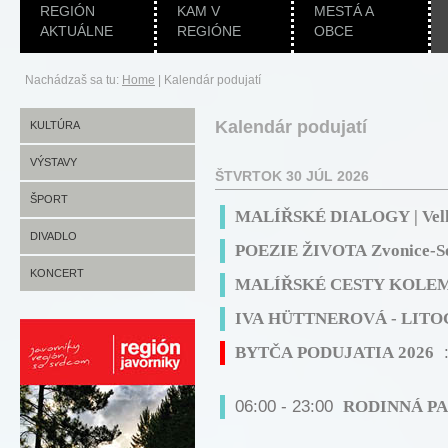
REGIÓN
KAM V
MESTÁ A
AKTUÁLNE
REGIÓNE
OBCE
Nachádzaš sa tu:
Home
|
Kalendár podujatí
Kalendár podujatí
KULTÚRA
VÝSTAVY
ŠTVRTOK 30 JÚL 2026
ŠPORT
MALÍŘSKÉ DIALOGY | Velk
DIVADLO
POEZIE ŽIVOTA Zvonice-Sol
KONCERT
MALÍŘSKÉ CESTY KOLEM S
IVA HÜTTNEROVÁ - LITOGR
BYTČA PODUJATIA 2026
:
06:00 - 23:00
RODINNÁ PALE