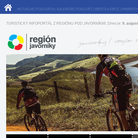
AKTUÁLNE PODUJATIA
|
KALENDÁR PODUJATÍ
|
MESTÁ A OBCE
|
PAMIATKY
TURISTICKÝ INFOPORTÁL Z REGIÓNU POD JAVORNÍKMI, Dnes je:
9. augus