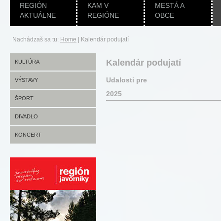
REGIÓN
KAM V
MESTÁ A
AKTUÁLNE
REGIÓNE
OBCE
Nachádzaš sa tu:
Home
|
Kalendár podujatí
Kalendár podujatí
KULTÚRA
Udalosti pre
VÝSTAVY
2025
ŠPORT
DIVADLO
KONCERT