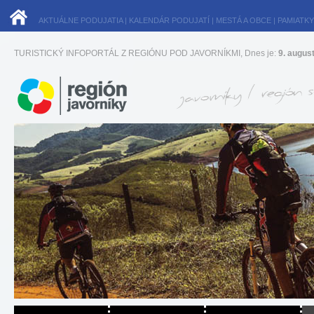
AKTUÁLNE PODUJATIA
|
KALENDÁR PODUJATÍ
|
MESTÁ A OBCE
|
PAMIATKY
TURISTICKÝ INFOPORTÁL Z REGIÓNU POD JAVORNÍKMI, Dnes je:
9. augus