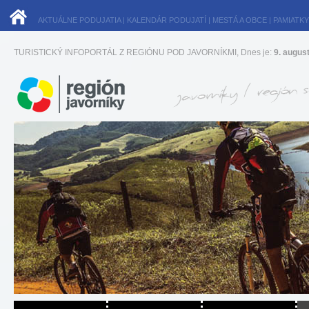
AKTUÁLNE PODUJATIA
|
KALENDÁR PODUJATÍ
|
MESTÁ A OBCE
|
PAMIATKY
TURISTICKÝ INFOPORTÁL Z REGIÓNU POD JAVORNÍKMI, Dnes je:
9. augus