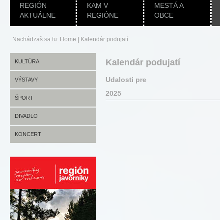
REGIÓN
KAM V
MESTÁ A
AKTUÁLNE
REGIÓNE
OBCE
Nachádzaš sa tu:
Home
|
Kalendár podujatí
Kalendár podujatí
KULTÚRA
Udalosti pre
VÝSTAVY
2025
ŠPORT
DIVADLO
KONCERT