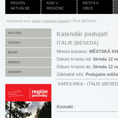
REGIÓN
KAM V
MESTÁ A
AKTUÁLNE
REGIÓNE
OBCE
Nachádzaš sa tu:
Home
|
Kalendár podujatí
|
ITÁLIE (BESEDA)
Kalendár podujatí
KULTÚRA
ITÁLIE (BESEDA)
VÝSTAVY
Miesto konania:
MĚSTSKÁ KN
ŠPORT
Dátum trvania od:
Streda 12 
DIVADLO
Dátum trvania do:
Streda 12 n
KONCERT
Základné info:
Podujatie môže
KAROLINKA - ITÁLIE (BESEDA)
Kontakt
-