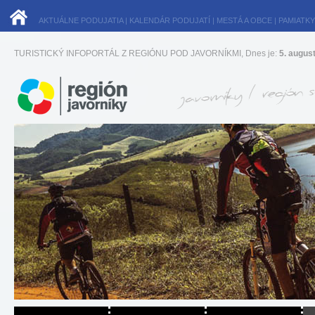
AKTUÁLNE PODUJATIA
|
KALENDÁR PODUJATÍ
|
MESTÁ A OBCE
|
PAMIATKY
TURISTICKÝ INFOPORTÁL Z REGIÓNU POD JAVORNÍKMI, Dnes je:
5. augus