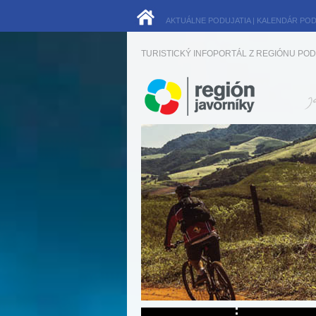
AKTUÁLNE PODUJATIA
|
KALENDÁR POD
TURISTICKÝ INFOPORTÁL Z REGIÓNU POD 