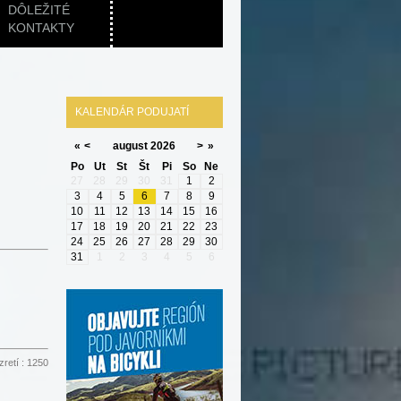
DÔLEŽITÉ
KONTAKTY
KALENDÁR PODUJATÍ
«
<
august
2026
>
»
Po
Ut
St
Št
Pi
So
Ne
27
28
29
30
31
1
2
3
4
5
6
7
8
9
10
11
12
13
14
15
16
17
18
19
20
21
22
23
24
25
26
27
28
29
30
31
1
2
3
4
5
6
zretí
: 1250