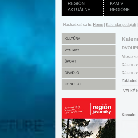
REGIÓN
KAM V
AKTUÁLNE
REGIÓNE
Nachádzaš sa tu:
Home
|
Kalendár podujatí
Kalen
KULTÚRA
DVOUPL
VÝSTAVY
Miesto ko
ŠPORT
Dátum trv
Dátum trv
DIVADLO
Základné 
KONCERT
VELKÉ K
Kontakt
-