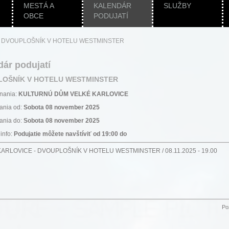
MESTÁ A
KALENDÁR
SLUŽBY
OBCE
PODUJATÍ
|
DVOUPLOŠNÍK V HOTELU WESTMINSTER
dár podujatí
OŠNÍK V HOTELU WESTMINSTER
nania:
KULTURNÚ DŮM VELKÉ KARLOVICE
ania od:
Sobota 08 november 2025
ania do:
Sobota 08 november 2025
info:
Podujatie môžete navštíviť od 19:00 do
ARLOVICE - DVOUPLOŠNÍK V HOTELU WESTMINSTER / 08.11.2025 - 19.00
Po