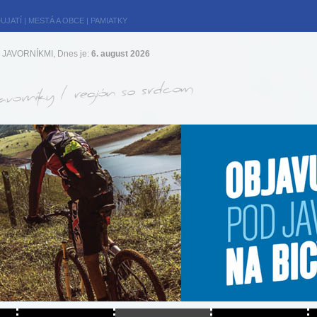
UJATÍ
|
MESTÁ A OBCE
|
PAMIATKY
JAVORNÍKMI, Dnes je:
6. august 2026