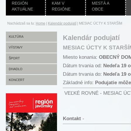
REGIÓN
KAM V
MESTÁ A
AKTUÁLNE
REGIÓNE
OBCE
Nachádzaš sa tu:
Home
|
Kalendár podujatí
|
MESIAC ÚCTY K STARŠÍM
Kalendár podujatí
KULTÚRA
MESIAC ÚCTY K STARŠÍ
VÝSTAVY
Miesto konania:
OBECNÝ DO
ŠPORT
Dátum trvania od:
Nedeľa 19 o
DIVADLO
Dátum trvania do:
Nedeľa 19 o
KONCERT
Základné info:
Podujatie môže
VEĽKÉ ROVNÉ - MESIAC ÚCTY
Kontakt
-