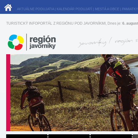
AKTUÁLNE PODUJATIA
|
KALENDÁR PODUJATÍ
|
MESTÁ A OBCE
|
PAMIATKY
TURISTICKÝ INFOPORTÁL Z REGIÓNU POD JAVORNÍKMI, Dnes je:
6. augus