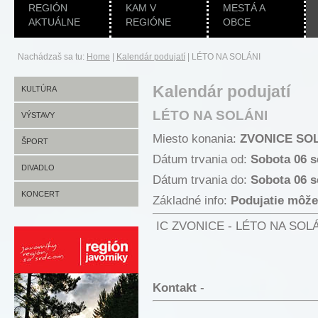
REGIÓN
KAM V
MESTÁ A
AKTUÁLNE
REGIÓNE
OBCE
Nachádzaš sa tu:
Home
|
Kalendár podujatí
|
LÉTO NA SOLÁNI
Kalendár podujatí
KULTÚRA
LÉTO NA SOLÁNI
VÝSTAVY
Miesto konania:
ZVONICE SO
ŠPORT
Dátum trvania od:
Sobota 06 
DIVADLO
Dátum trvania do:
Sobota 06 s
KONCERT
Základné info:
Podujatie môže
IC ZVONICE - LÉTO NA SOLÁNI
Kontakt
-