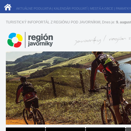
AKTUÁLNE PODUJATIA
|
KALENDÁR PODUJATÍ
|
MESTÁ A OBCE
|
PAMIATKY
TURISTICKÝ INFOPORTÁL Z REGIÓNU POD JAVORNÍKMI, Dnes je:
9. augus