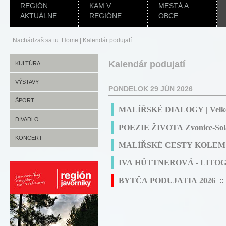
REGIÓN
KAM V
MESTÁ A
AKTUÁLNE
REGIÓNE
OBCE
Nachádzaš sa tu:
Home
|
Kalendár podujatí
Kalendár podujatí
KULTÚRA
VÝSTAVY
PONDELOK 29 JÚN 2026
ŠPORT
MALÍŘSKÉ DIALOGY | Velké 
DIVADLO
POEZIE ŽIVOTA Zvonice-Soláň
KONCERT
MALÍŘSKÉ CESTY KOLEM SO
IVA HÜTTNEROVÁ - LITOGRA
BYTČA PODUJATIA 2026
::