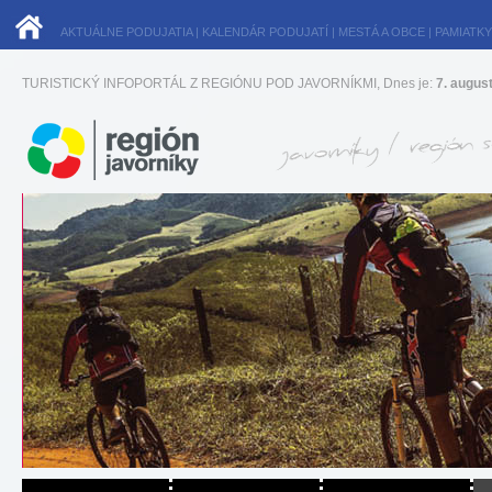
AKTUÁLNE PODUJATIA
|
KALENDÁR PODUJATÍ
|
MESTÁ A OBCE
|
PAMIATKY
TURISTICKÝ INFOPORTÁL Z REGIÓNU POD JAVORNÍKMI, Dnes je:
7. augus