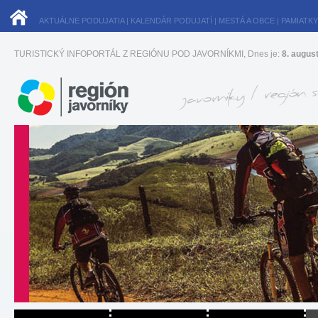
AKTUÁLNE PODUJATIA
|
KALENDÁR PODUJATÍ
|
MESTÁ A OBCE
|
PAMIATKY
TURISTICKÝ INFOPORTÁL Z REGIÓNU POD JAVORNÍKMI, Dnes je:
8. augus