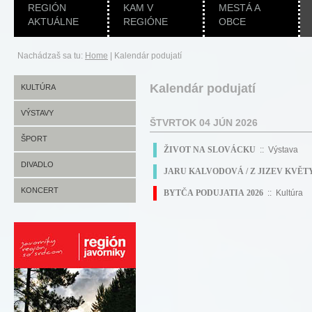
REGIÓN
KAM V
MESTÁ A
AKTUÁLNE
REGIÓNE
OBCE
Nachádzaš sa tu:
Home
|
Kalendár podujatí
Kalendár podujatí
KULTÚRA
VÝSTAVY
ŠTVRTOK 04 JÚN 2026
ŠPORT
ŽIVOT NA SLOVÁCKU
:: Výstava
DIVADLO
JARU KALVODOVÁ / Z JIZEV KVĚT
KONCERT
BYTČA PODUJATIA 2026
:: Kultúra