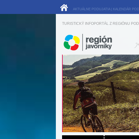
AKTUÁLNE PODUJATIA
|
KALENDÁR POD
TURISTICKÝ INFOPORTÁL Z REGIÓNU POD 