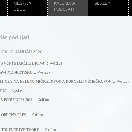
MESTÁ A
KALENDÁR
SLUŽBY
OBCE
PODUJATÍ
dár podujatí
OK 12 JANUÁR 2026
 S VŮNÍ STARÉHO DŘEVA
:: Výstava
AVA MODROTISKU
:: Výstava
MÍNKY NA HELENU MIČKALOVOU A KORNELII NĚMEČKOVOU
:: Výstava
INA
:: Výstava
A PODUJATIA 2026
:: Kultúra
0
OBECNÝ PLES
:: Kultúra
0
TRI TVORIVÉ TVORY
:: Kultúra