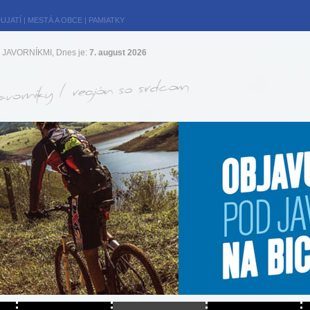
UJATÍ
|
MESTÁ A OBCE
|
PAMIATKY
JAVORNÍKMI, Dnes je:
7. august 2026