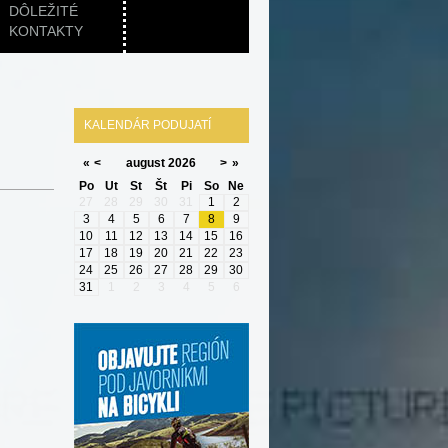
DÔLEŽITÉ
KONTAKTY
KALENDÁR PODUJATÍ
«
<
august
2026
>
»
Po
Ut
St
Št
Pi
So
Ne
27
28
29
30
31
1
2
3
4
5
6
7
8
9
10
11
12
13
14
15
16
17
18
19
20
21
22
23
24
25
26
27
28
29
30
31
1
2
3
4
5
6