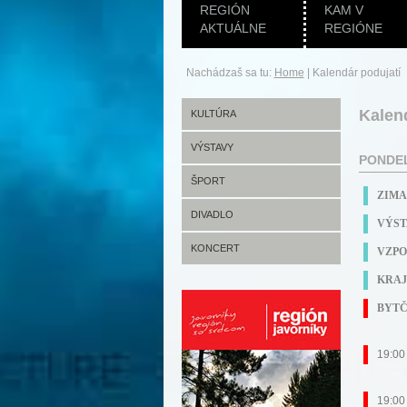
REGIÓN
KAM V
AKTUÁLNE
REGIÓNE
Nachádzaš sa tu:
Home
|
Kalendár podujatí
Kalen
KULTÚRA
VÝSTAVY
PONDEL
ŠPORT
ZIMA
DIVADLO
VÝST
KONCERT
VZPO
KRAJ
BYTČ
19:0
19:0