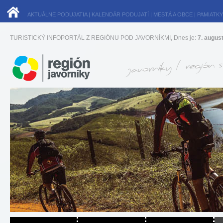
AKTUÁLNE PODUJATIA
|
KALENDÁR PODUJATÍ
|
MESTÁ A OBCE
|
PAMIATKY
TURISTICKÝ INFOPORTÁL Z REGIÓNU POD JAVORNÍKMI, Dnes je:
7. augus