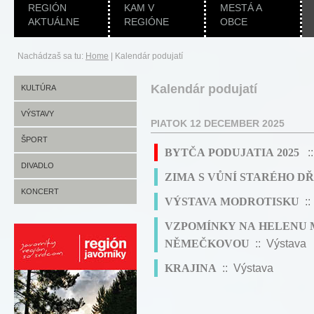
REGIÓN
KAM V
MESTÁ A
AKTUÁLNE
REGIÓNE
OBCE
Nachádzaš sa tu:
Home
|
Kalendár podujatí
Kalendár podujatí
KULTÚRA
VÝSTAVY
PIATOK 12 DECEMBER 2025
ŠPORT
BYTČA PODUJATIA 2025
::
DIVADLO
ZIMA S VŮNÍ STARÉHO D
KONCERT
VÝSTAVA MODROTISKU
::
VZPOMÍNKY NA HELENU 
NĚMEČKOVOU
:: Výstava
KRAJINA
:: Výstava