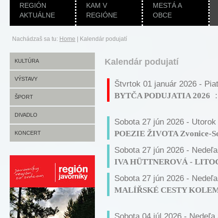
REGIÓN
KAM V
MESTÁ A
AKTUÁLNE
REGIÓNE
OBCE
Nachádzaš sa tu:
Home
|
Kalendár podujatí
Kalendár podujatí
KULTÚRA
VÝSTAVY
Štvrtok 01 január 2026 - Pia
BYTČA PODUJATIA 2026
:
ŠPORT
DIVADLO
Sobota 27 jún 2026 - Utorok
POEZIE ŽIVOTA Zvonice-Sol
KONCERT
Sobota 27 jún 2026 - Nedeľa
IVA HÜTTNEROVÁ - LITOGR
Sobota 27 jún 2026 - Nedeľa
MALÍŘSKÉ CESTY KOLEM S
Sobota 04 júl 2026 - Nedeľa