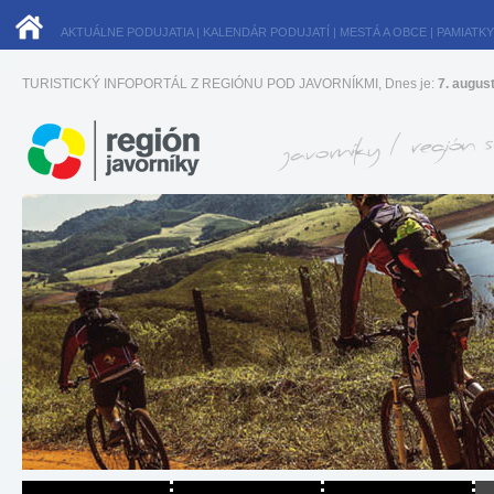
AKTUÁLNE PODUJATIA
|
KALENDÁR PODUJATÍ
|
MESTÁ A OBCE
|
PAMIATKY
TURISTICKÝ INFOPORTÁL Z REGIÓNU POD JAVORNÍKMI, Dnes je:
7. augus