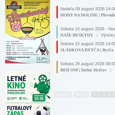
Nedeľa 09 august 2026 14:0
HODY NA DOLINE | Plevník
Sobota 15 august 2026 - Ne
NAŠE BESKYDY
:: Výstav
Sobota 15 august 2026 14:0
SLÁDKOVA BYTČA | Bytča
Sobota 29 august 2026 08:0
BEH SNP | Dolný Hričov
:: 
Začiatok
Predch.
1
2
3
4
5