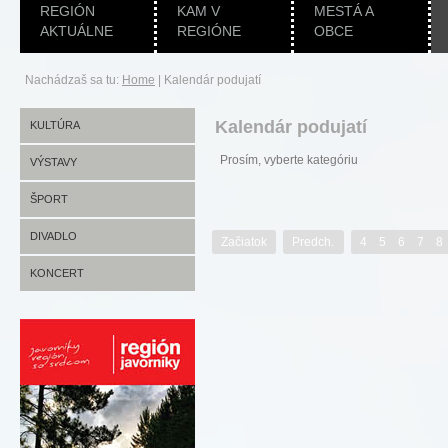
REGIÓN
KAM V
MESTÁ A
AKTUÁLNE
REGIÓNE
OBCE
Nachádzaš sa tu:
Home
|
Kalendár podujatí
Kalendár podujatí
KULTÚRA
Prosím, vyberte kategóriu
VÝSTAVY
ŠPORT
DIVADLO
Začiatok
Predch.
4
5
6
7
8
KONCERT