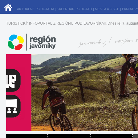
AKTUÁLNE PODUJATIA
|
KALENDÁR PODUJATÍ
|
MESTÁ A OBCE
|
PAMIATKY
TURISTICKÝ INFOPORTÁL Z REGIÓNU POD JAVORNÍKMI, Dnes je:
7. augus