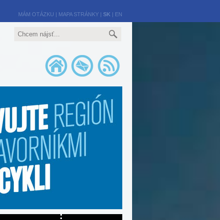
MÁM OTÁZKU
|
MAPA STRÁNKY
|
SK
|
EN