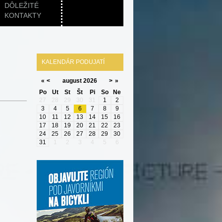
DÔLEŽITÉ
KONTAKTY
KALENDÁR PODUJATÍ
«
<
august
2026
>
»
Po
Ut
St
Št
Pi
So
Ne
27
28
29
30
31
1
2
3
4
5
6
7
8
9
10
11
12
13
14
15
16
17
18
19
20
21
22
23
24
25
26
27
28
29
30
31
1
2
3
4
5
6