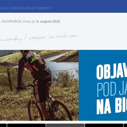
UJATÍ
|
MESTÁ A OBCE
|
PAMIATKY
JAVORNÍKMI, Dnes je:
6. august 2026