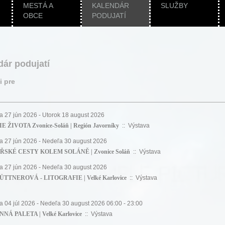
MESTÁ A
KALENDÁR
SLUŽBY
OBCE
PODUJATÍ
dár podujatí
i pre
a 27 jún 2026 - Utorok 18 august 2026
E ŽIVOTA Zvonice-Soláň | Región Javorníky
:: Výstava
a 27 jún 2026 - Nedeľa 30 august 2026
ŘSKÉ CESTY KOLEM SOLÁNĚ | Zvonice Soláň
:: Výstava
a 27 jún 2026 - Nedeľa 30 august 2026
ÜTTNEROVÁ - LITOGRAFIE | Velké Karlovice
:: Výstava
a 04 júl 2026 - Nedeľa 30 august 2026 06:00 - 23:00
NÁ PALETA | Velké Karlovice
:: Výstava