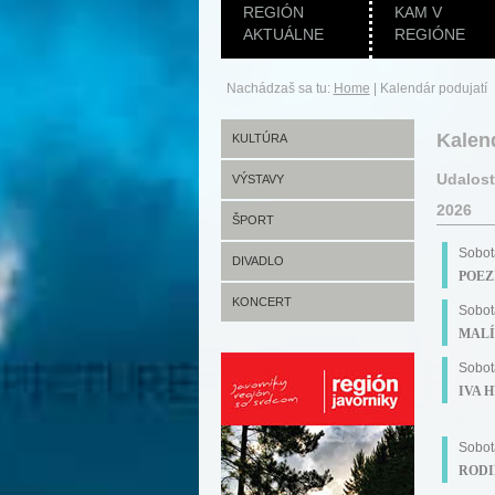
REGIÓN
KAM V
AKTUÁLNE
REGIÓNE
Nachádzaš sa tu:
Home
|
Kalendár podujatí
Kalen
KULTÚRA
Udalost
VÝSTAVY
2026
ŠPORT
Sobot
DIVADLO
POEZI
KONCERT
Sobot
MALÍ
Sobot
IVA H
Sobot
RODIN