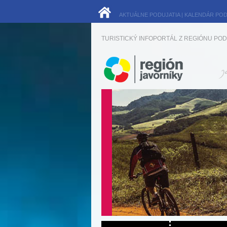
AKTUÁLNE PODUJATIA
|
KALENDÁR POD
TURISTICKÝ INFOPORTÁL Z REGIÓNU POD 