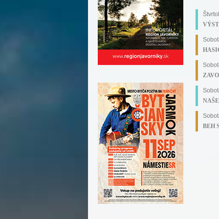
Štvrt
VÝSTA
Sobot
HASI
Sobot
ZAVOL
Sobot
NAŠE
Sobot
BEH S