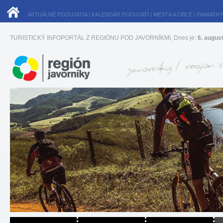
AKTUÁLNE PODUJATIA
|
KALENDÁR PODUJATÍ
|
MESTÁ A OBCE
|
PAMIATKY
TURISTICKÝ INFOPORTÁL Z REGIÓNU POD JAVORNÍKMI, Dnes je:
6. augus