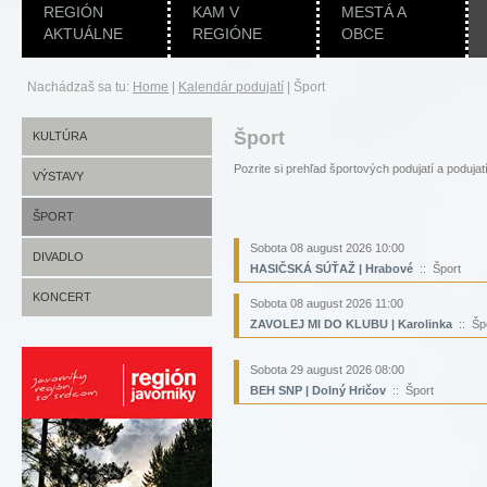
REGIÓN
KAM V
MESTÁ A
AKTUÁLNE
REGIÓNE
OBCE
Nachádzaš sa tu:
Home
|
Kalendár podujatí
|
Šport
Šport
KULTÚRA
Pozrite si prehľad športových podujatí a pod
VÝSTAVY
ŠPORT
Sobota 08 august 2026 10:00
DIVADLO
HASIČSKÁ SÚŤAŽ | Hrabové
:: Šport
KONCERT
Sobota 08 august 2026 11:00
ZAVOLEJ MI DO KLUBU | Karolinka
:: Šp
Sobota 29 august 2026 08:00
BEH SNP | Dolný Hričov
:: Šport