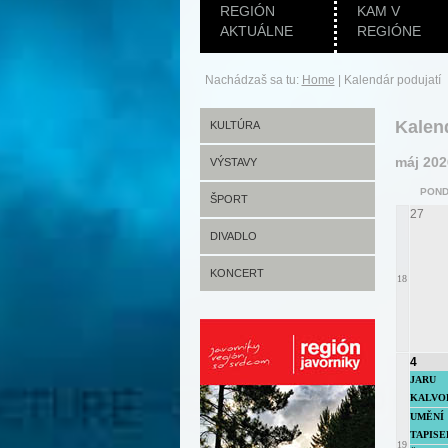
REGIÓN
KAM V
AKTUÁLNE
REGIÓNE
Nachádzaš sa tu:
Home
|
Kalendár podujatí
Kalen
KULTÚRA
máj 202
VÝSTAVY
POND
ŠPORT
27
DIVADLO
KONCERT
18
4
JARU
KALVOD
UMĚNÍ
TAPISER
19