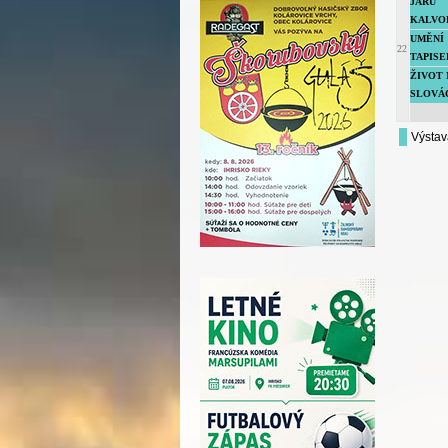
JARU
KALVOD
UMĚNÍ
22
TAPISER
ŽIVOT 
SLOVÁC 
Výstav