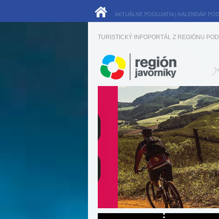
AKTUÁLNE PODUJATIA
|
KALENDÁR POD
TURISTICKÝ INFOPORTÁL Z REGIÓNU POD 