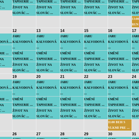
TAPISERIE ...
TAPISERIE ...
TAPISERIE ...
TAPISERIE ...
TAPISERIE ...
TAPI
NA
...
ŽIVOT NA
ŽIVOT NA
ŽIVOT NA
ŽIVOT NA
ŽIVOT NA
ŽIV
SLOVÁC ...
SLOVÁC ...
SLOVÁC ...
SLOVÁC ...
SLOVÁC ...
SLOV
13:
RUN
12
13
14
15
16
17
JARU
JARU
JARU
JARU
JARU
JAR
OVÁ ...
KALVODOVÁ
KALVODOVÁ
KALVODOVÁ
KALVODOVÁ
KALVODOVÁ
KAL
...
...
...
...
...
...
IE ...
UMĚNÍ
UMĚNÍ
UMĚNÍ
UMĚNÍ
UMĚNÍ
UMĚ
TAPISERIE ...
TAPISERIE ...
TAPISERIE ...
TAPISERIE ...
TAPISERIE ...
TAPI
NA
...
ŽIVOT NA
ŽIVOT NA
ŽIVOT NA
ŽIVOT NA
ŽIVOT NA
ŽIV
SLOVÁC ...
SLOVÁC ...
SLOVÁC ...
SLOVÁC ...
SLOVÁC ...
SLOV
19
20
21
22
23
24
JARU
JARU
JARU
JARU
JARU
JAR
OVÁ ...
KALVODOVÁ
KALVODOVÁ
KALVODOVÁ
KALVODOVÁ
KALVODOVÁ
KAL
...
...
...
...
...
...
IE ...
UMĚNÍ
UMĚNÍ
UMĚNÍ
UMĚNÍ
UMĚNÍ
UMĚ
TAPISERIE ...
TAPISERIE ...
TAPISERIE ...
TAPISERIE ...
TAPISERIE ...
TAPI
NA
...
ŽIVOT NA
ŽIVOT NA
ŽIVOT NA
ŽIVOT NA
ŽIVOT NA
ŽIV
SLOVÁC ...
SLOVÁC ...
SLOVÁC ...
SLOVÁC ...
SLOVÁC ...
SLOV
11:00 BEH S
VLKMI PRE ...
26
27
28
29
30
31