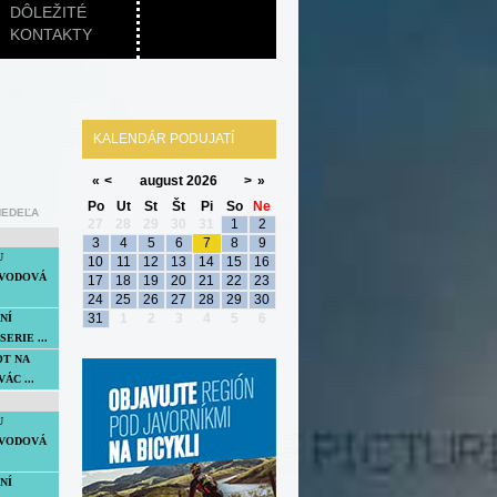
DÔLEŽITÉ
KONTAKTY
KALENDÁR PODUJATÍ
«
<
august
2026
>
»
Po
Ut
St
Št
Pi
So
Ne
NEDEĽA
27
28
29
30
31
1
2
3
4
5
6
7
8
9
U
10
11
12
13
14
15
16
VODOVÁ
17
18
19
20
21
22
23
24
25
26
27
28
29
30
31
1
2
3
4
5
6
NÍ
SERIE ...
OT NA
ÁC ...
U
VODOVÁ
NÍ