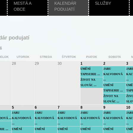
MESTÁ A
KALENDÁR
SLUŽBY
OBCE
PODUJATÍ
dár podujatí
6
ELOK
UTOROK
STREDA
ŠTVRTOK
PIATOK
SOBOTA
28
29
30
1
2
3
UMĚNÍ
JARU
JAR
TAPISERIE ...
KALVODOVÁ
KAL
...
...
ŽIVOT NA
SLOVÁC ...
UMĚNÍ
UMĚ
TAPISERIE ...
TAPI
ŽIVOT NA
ŽIV
SLOVÁC ...
SLOV
5
6
7
8
9
10
JARU
JARU
JARU
JARU
JARU
JAR
OVÁ ...
KALVODOVÁ
KALVODOVÁ
KALVODOVÁ
KALVODOVÁ
KALVODOVÁ
KAL
...
...
...
...
...
...
IE ...
UMĚNÍ
UMĚNÍ
UMĚNÍ
UMĚNÍ
UMĚNÍ
UMĚ