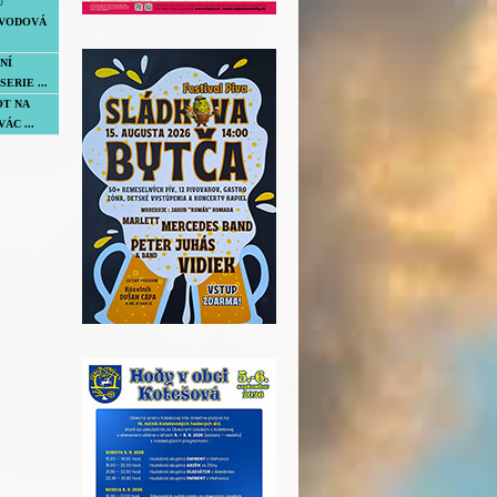
U
VODOVÁ
NÍ
SERIE ...
OT NA
ÁC ...