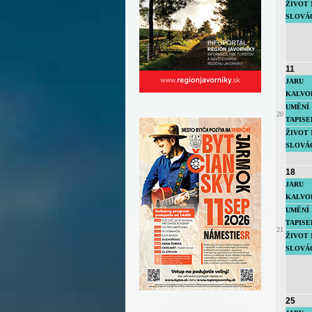
ŽIVOT 
SLOVÁC 
11
JARU
KALVOD
UMĚNÍ
20
TAPISER
ŽIVOT 
SLOVÁC 
18
JARU
KALVOD
UMĚNÍ
TAPISER
21
ŽIVOT 
SLOVÁC 
25