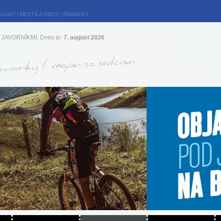
UJATÍ
|
MESTÁ A OBCE
|
PAMIATKY
JAVORNÍKMI, Dnes je:
7. august 2026