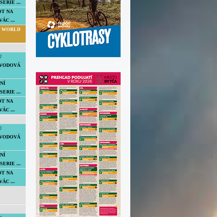
SERIE ...
OT NA
ÁC ...
00 WORLD
U
VODOVÁ
NÍ
SERIE ...
OT NA
ÁC ...
U
VODOVÁ
NÍ
SERIE ...
OT NA
ÁC ...