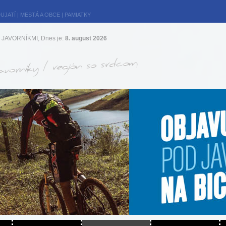
UJATÍ
|
MESTÁ A OBCE
|
PAMIATKY
JAVORNÍKMI, Dnes je:
8. august 2026