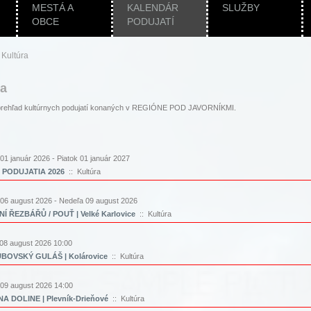
MESTÁ A
KALENDÁR
SLUŽBY
OBCE
PODUJATÍ
|
Kultúra
ra
i prehľad kultúrnych podujatí konaných v REGIÓNE POD JAVORNÍKMI.
 01 január 2026 - Piatok 01 január 2027
 PODUJATIA 2026
:: Kultúra
 06 august 2026 - Nedeľa 09 august 2026
Í ŘEZBÁŘŮ / POUŤ | Velké Karlovice
:: Kultúra
08 august 2026 10:00
BOVSKÝ GULÁŠ | Kolárovice
:: Kultúra
09 august 2026 14:00
A DOLINE | Plevník-Drieňové
:: Kultúra