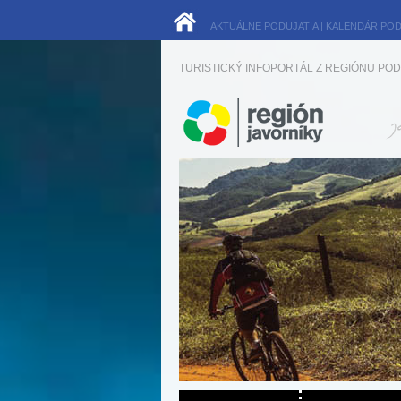
AKTUÁLNE PODUJATIA
|
KALENDÁR POD
TURISTICKÝ INFOPORTÁL Z REGIÓNU POD 