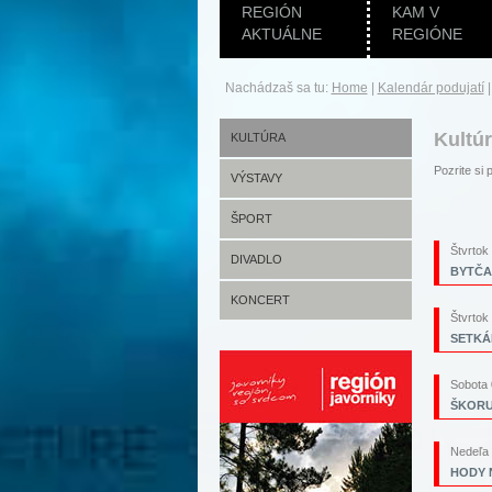
REGIÓN
KAM V
AKTUÁLNE
REGIÓNE
Nachádzaš sa tu:
Home
|
Kalendár podujatí
Kultú
KULTÚRA
Pozrite s
VÝSTAVY
ŠPORT
Štvrtok
DIVADLO
BYTČA
KONCERT
Štvrtok
SETKÁN
Sobota 
ŠKORU
Nedeľa 
HODY N