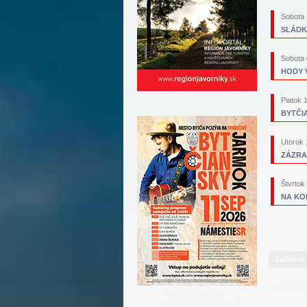
Sobota 
SLÁDKO
Sobota 
HODY V
Piatok 
BYTČI
Utorok 
ZÁZRA
Štvrtok
NA KO
Začiatok