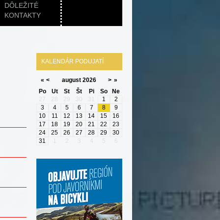
DÔLEŽITÉ
KONTAKTY
KALENDÁR PODUJATÍ
«
<
august
2026
>
»
Po
Ut
St
Št
Pi
So
Ne
27
28
29
30
31
1
2
3
4
5
6
7
8
9
10
11
12
13
14
15
16
17
18
19
20
21
22
23
24
25
26
27
28
29
30
31
1
2
3
4
5
6