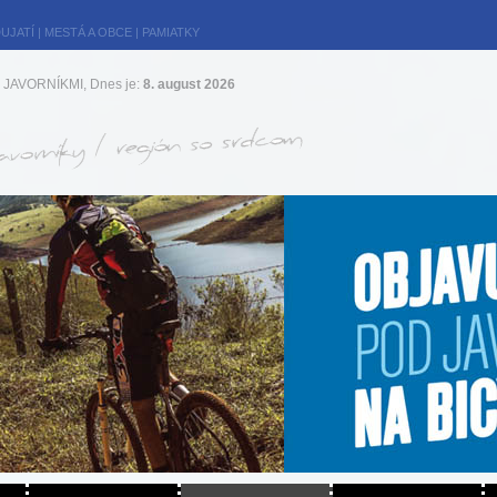
UJATÍ
|
MESTÁ A OBCE
|
PAMIATKY
JAVORNÍKMI, Dnes je:
8. august 2026