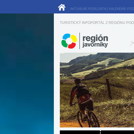
AKTUÁLNE PODUJATIA
|
KALENDÁR POD
TURISTICKÝ INFOPORTÁL Z REGIÓNU POD 