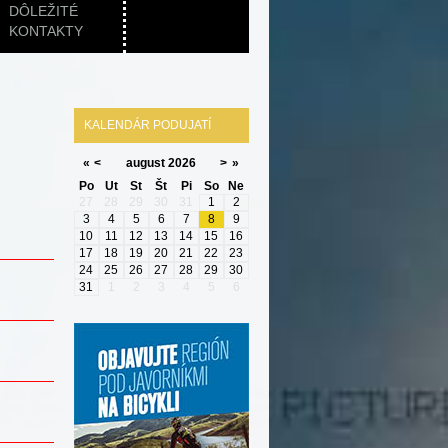
DÔLEŽITÉ
KONTAKTY
KALENDÁR PODUJATÍ
«
<
august
2026
>
»
Po
Ut
St
Št
Pi
So
Ne
27
28
29
30
31
1
2
3
4
5
6
7
8
9
10
11
12
13
14
15
16
17
18
19
20
21
22
23
24
25
26
27
28
29
30
31
1
2
3
4
5
6