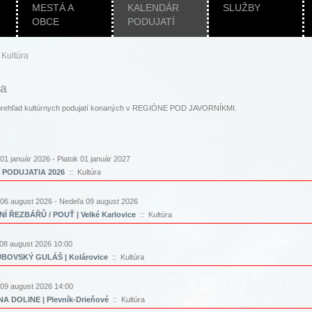
MESTÁ A
KALENDÁR
SLUŽBY
OBCE
PODUJATÍ
|
Kultúra
ra
i prehľad kultúrnych podujatí konaných v REGIÓNE POD JAVORNÍKMI.
 01 január 2026 - Piatok 01 január 2027
 PODUJATIA 2026
:: Kultúra
 06 august 2026 - Nedeľa 09 august 2026
Í ŘEZBÁŘŮ / POUŤ | Velké Karlovice
:: Kultúra
08 august 2026 10:00
BOVSKÝ GULÁŠ | Kolárovice
:: Kultúra
09 august 2026 14:00
A DOLINE | Plevník-Drieňové
:: Kultúra