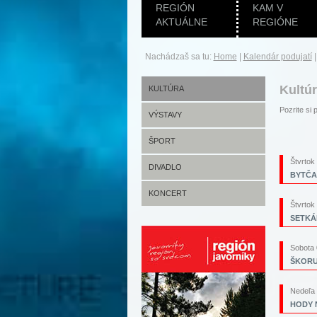
REGIÓN
KAM V
AKTUÁLNE
REGIÓNE
Nachádzaš sa tu:
Home
|
Kalendár podujatí
Kultú
KULTÚRA
Pozrite s
VÝSTAVY
ŠPORT
Štvrtok
DIVADLO
BYTČA
KONCERT
Štvrtok
SETKÁN
Sobota 
ŠKORU
Nedeľa 
HODY N