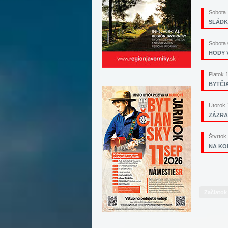
Sobota 
SLÁDKO
Sobota 
HODY V
Piatok 
BYTČI
Utorok 
ZÁZRA
Štvrtok
NA KO
Začiatok