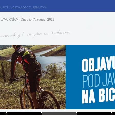
UJATÍ
|
MESTÁ A OBCE
|
PAMIATKY
JAVORNÍKMI, Dnes je:
7. august 2026