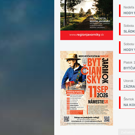
Nedeľa 
HODY N
Sobota 
SLÁDKO
Sobota 
HODY V
Piatok 
BYTČI
Utorok 
ZÁZRA
Štvrtok
NA KO
Začiatok