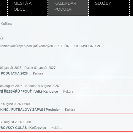
MESTÁ A
KALENDÁR
SLUŽBY
OBCE
PODUJATÍ
|
Kultúra
ra
i prehľad kultúrnych podujatí konaných v REGIÓNE POD JAVORNÍKMI.
 01 január 2026 - Piatok 01 január 2027
 PODUJATIA 2026
:: Kultúra
 06 august 2026 - Nedeľa 09 august 2026
Í ŘEZBÁŘŮ / POUŤ | Velké Karlovice
:: Kultúra
07 august 2026 17:00
KINO / FUTBALOVÝ ZÁPAS | Predmier
:: Kultúra
08 august 2026 10:00
BOVSKÝ GULÁŠ | Kolárovice
:: Kultúra