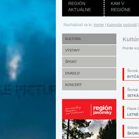
REGIÓN
KAM V
AKTUÁLNE
REGIÓNE
Nachádzaš sa tu:
Home
|
Kalendár podujatí
Kultú
KULTÚRA
Pozrite s
VÝSTAVY
ŠPORT
Štvrtok
DIVADLO
BYTČA
KONCERT
Štvrtok
SETKÁN
Piatok 
LETNÉ 
Sobota 
ŠKORU