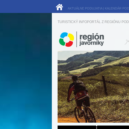
AKTUÁLNE PODUJATIA
|
KALENDÁR POD
TURISTICKÝ INFOPORTÁL Z REGIÓNU POD 