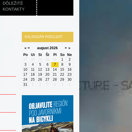
DÔLEŽITÉ
KONTAKTY
KALENDÁR PODUJATÍ
«
<
august
2026
>
»
Po
Ut
St
Št
Pi
So
Ne
27
28
29
30
31
1
2
3
4
5
6
7
8
9
10
11
12
13
14
15
16
17
18
19
20
21
22
23
24
25
26
27
28
29
30
31
1
2
3
4
5
6