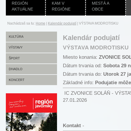
REGIÓN
KAM V
MESTÁ A
AKTUÁLNE
REGIÓNE
OBCE
Nachádzaš sa tu:
Home
|
Kalendár podujatí
|
VÝSTAVA MODROTISKU
Kalendár podujatí
KULTÚRA
VÝSTAVA MODROTISKU
VÝSTAVY
Miesto konania:
ZVONICE SO
ŠPORT
Dátum trvania od:
Sobota 29 
DIVADLO
Dátum trvania do:
Utorok 27 j
KONCERT
Základné info:
Podujatie môže
IC ZVONICE SOLÁŇ - VÝSTAV
27.01.2026
Kontakt
-