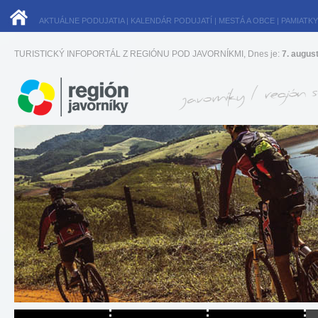
AKTUÁLNE PODUJATIA
|
KALENDÁR PODUJATÍ
|
MESTÁ A OBCE
|
PAMIATKY
TURISTICKÝ INFOPORTÁL Z REGIÓNU POD JAVORNÍKMI, Dnes je:
7. augus