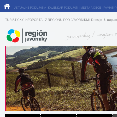
AKTUÁLNE PODUJATIA
|
KALENDÁR PODUJATÍ
|
MESTÁ A OBCE
|
PAMIATKY
TURISTICKÝ INFOPORTÁL Z REGIÓNU POD JAVORNÍKMI, Dnes je:
5. augus