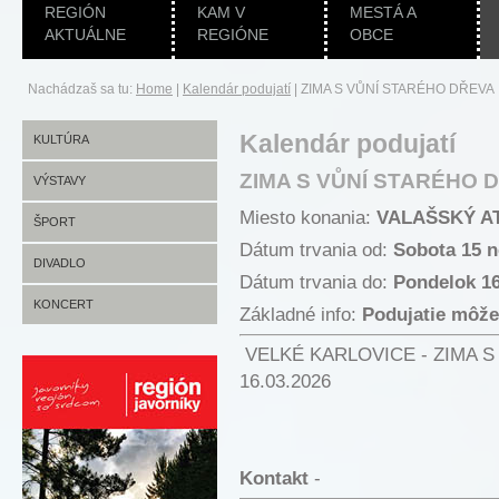
REGIÓN
KAM V
MESTÁ A
AKTUÁLNE
REGIÓNE
OBCE
Nachádzaš sa tu:
Home
|
Kalendár podujatí
|
ZIMA S VŮNÍ STARÉHO DŘEVA
Kalendár podujatí
KULTÚRA
ZIMA S VŮNÍ STARÉHO 
VÝSTAVY
Miesto konania:
VALAŠSKÝ A
ŠPORT
Dátum trvania od:
Sobota 15 
DIVADLO
Dátum trvania do:
Pondelok 16
KONCERT
Základné info:
Podujatie môže
VELKÉ KARLOVICE - ZIMA S 
16.03.2026
Kontakt
-