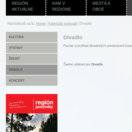
REGIÓN
KAM V
MESTÁ A
AKTUÁLNE
REGIÓNE
OBCE
Nachádzaš sa tu:
Home
|
Kalendár podujatí
|
Divadlo
Divadlo
KULTÚRA
Pozrite si prehľad divadelných predstavení
VÝSTAVY
ŠPORT
Žiadne udalosti pre
Divadlo
DIVADLO
KONCERT