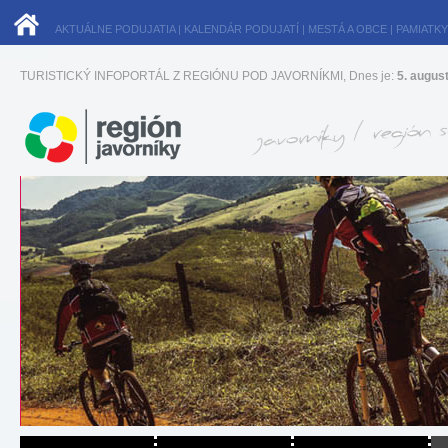
AKTUÁLNE PODUJATIA
|
KALENDÁR PODUJATÍ
|
MESTÁ A OBCE
|
PAMIATKY
TURISTICKÝ INFOPORTÁL Z REGIÓNU POD JAVORNÍKMI, Dnes je:
5. augus