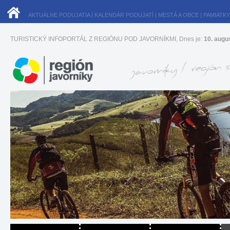
AKTUÁLNE PODUJATIA
|
KALENDÁR PODUJATÍ
|
MESTÁ A OBCE
|
PAMIATKY
TURISTICKÝ INFOPORTÁL Z REGIÓNU POD JAVORNÍKMI, Dnes je:
10. augu