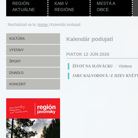
REGIÓN
KAM V
MESTÁ A
AKTUÁLNE
REGIÓNE
OBCE
Nachádzaš sa tu:
Home
|
Kalendár podujatí
Kalendár podujatí
KULTÚRA
VÝSTAVY
PIATOK 12 JÚN 2026
ŠPORT
ŽIVOT NA SLOVÁCKU
:: Výstava
DIVADLO
JARU KALVODOVÁ / Z JIZEV KVĚT
KONCERT