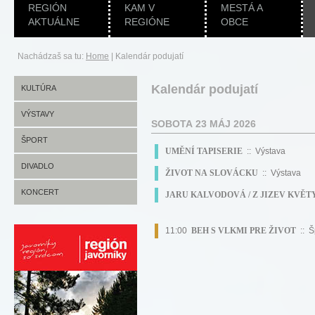
REGIÓN
KAM V
MESTÁ A
AKTUÁLNE
REGIÓNE
OBCE
Nachádzaš sa tu:
Home
|
Kalendár podujatí
Kalendár podujatí
KULTÚRA
VÝSTAVY
SOBOTA 23 MÁJ 2026
ŠPORT
UMĚNÍ TAPISERIE
:: Výstava
DIVADLO
ŽIVOT NA SLOVÁCKU
:: Výstava
KONCERT
JARU KALVODOVÁ / Z JIZEV KVĚT
11:00
BEH S VLKMI PRE ŽIVOT
:: Š