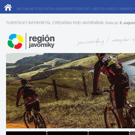
AKTUÁLNE PODUJATIA
|
KALENDÁR PODUJATÍ
|
MESTÁ A OBCE
|
PAMIATKY
TURISTICKÝ INFOPORTÁL Z REGIÓNU POD JAVORNÍKMI, Dnes je:
8. augus