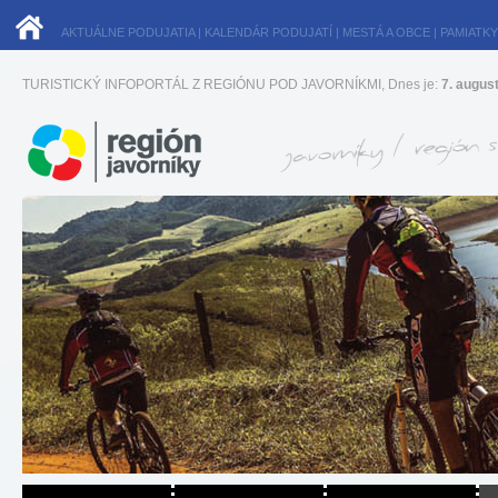
AKTUÁLNE PODUJATIA
|
KALENDÁR PODUJATÍ
|
MESTÁ A OBCE
|
PAMIATKY
TURISTICKÝ INFOPORTÁL Z REGIÓNU POD JAVORNÍKMI, Dnes je:
7. augus