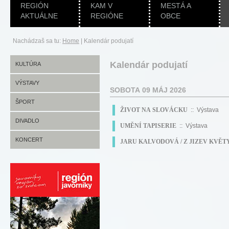
REGIÓN
KAM V
MESTÁ A
AKTUÁLNE
REGIÓNE
OBCE
Nachádzaš sa tu:
Home
|
Kalendár podujatí
Kalendár podujatí
KULTÚRA
VÝSTAVY
SOBOTA 09 MÁJ 2026
ŠPORT
ŽIVOT NA SLOVÁCKU
:: Výstava
DIVADLO
UMĚNÍ TAPISERIE
:: Výstava
KONCERT
JARU KALVODOVÁ / Z JIZEV KVĚT