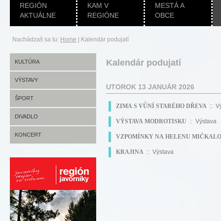
REGIÓN
KAM V
MESTÁ A
AKTUÁLNE
REGIÓNE
OBCE
Nachádzaš sa tu:
Home
|
Kalendár podujatí
Kalendár podujatí
KULTÚRA
VÝSTAVY
UTOROK 13 JANUÁR 2026
ŠPORT
ZIMA S VŮNÍ STARÉHO DŘEVA
:: V
DIVADLO
VÝSTAVA MODROTISKU
:: Výstava
KONCERT
VZPOMÍNKY NA HELENU MIČKAL
KRAJINA
:: Výstava