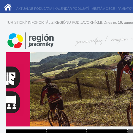
AKTUÁLNE PODUJATIA
|
KALENDÁR PODUJATÍ
|
MESTÁ A OBCE
|
PAMIATKY
TURISTICKÝ INFOPORTÁL Z REGIÓNU POD JAVORNÍKMI, Dnes je:
10. augu