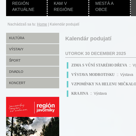
REGIÓN
KAM V
MESTÁ A
AKTUÁLNE
REGIÓNE
OBCE
Nachádzaš sa tu:
Home
|
Kalendár podujatí
Kalendár podujatí
KULTÚRA
VÝSTAVY
UTOROK 30 DECEMBER 2025
ŠPORT
ZIMA S VŮNÍ STARÉHO DŘEVA
:: V
DIVADLO
VÝSTAVA MODROTISKU
:: Výstava
KONCERT
VZPOMÍNKY NA HELENU MIČKAL
KRAJINA
:: Výstava