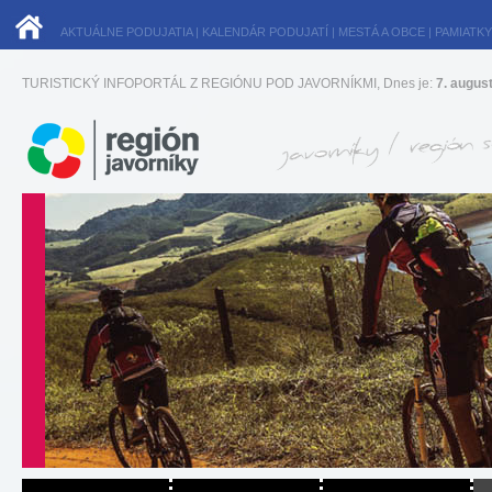
AKTUÁLNE PODUJATIA
|
KALENDÁR PODUJATÍ
|
MESTÁ A OBCE
|
PAMIATKY
TURISTICKÝ INFOPORTÁL Z REGIÓNU POD JAVORNÍKMI, Dnes je:
7. augus