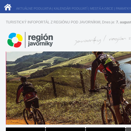
AKTUÁLNE PODUJATIA
|
KALENDÁR PODUJATÍ
|
MESTÁ A OBCE
|
PAMIATKY
TURISTICKÝ INFOPORTÁL Z REGIÓNU POD JAVORNÍKMI, Dnes je:
7. augus