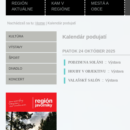
REGIÓN
KAM V
MESTÁ A
AKTUÁLNE
REGIÓNE
OBCE
Nachádzaš sa tu:
Home
|
Kalendár podujatí
Kalendár podujatí
KULTÚRA
VÝSTAVY
PIATOK 24 OKTÓBER 2025
ŠPORT
PODZIM NA SOLÁNI
:: Výstava
DIVADLO
HOUBY V OBJEKTIVU
:: Výstava
KONCERT
VALAŠSKÝ SALÓN
:: Výstava