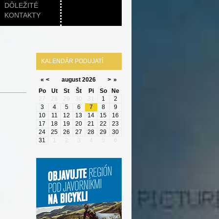
DÔLEŽITÉ
KONTAKTY
KALENDÁR PODUJATÍ
«
<
august
2026
>
»
Po
Ut
St
Št
Pi
So
Ne
27
28
29
30
31
1
2
3
4
5
6
7
8
9
10
11
12
13
14
15
16
17
18
19
20
21
22
23
24
25
26
27
28
29
30
31
1
2
3
4
5
6