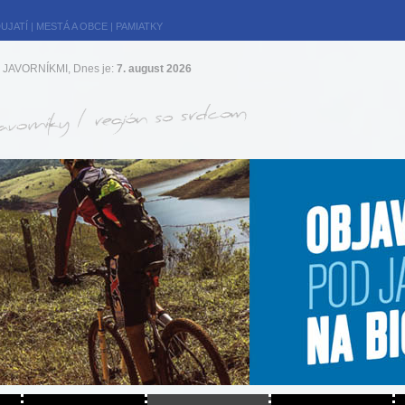
UJATÍ
|
MESTÁ A OBCE
|
PAMIATKY
JAVORNÍKMI, Dnes je:
7. august 2026