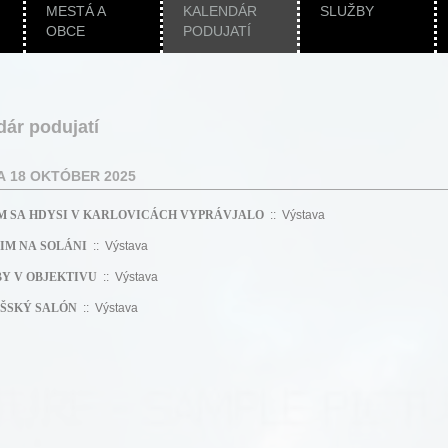
MESTÁ A
KALENDÁR
SLUŽBY
OBCE
PODUJATÍ
dár podujatí
 18 OKTÓBER 2025
M SA HDYSI V KARLOVICÁCH VYPRÁVJALO
:: Výstava
IM NA SOLÁNI
:: Výstava
Y V OBJEKTIVU
:: Výstava
ŠSKÝ SALÓN
:: Výstava