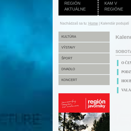
REGIÓN
KAM V
AKTUÁLNE
REGIÓNE
Nachádzaš sa tu:
Home
|
Kalendár podujatí
Kalen
KULTÚRA
VÝSTAVY
SOBOTA
ŠPORT
O ČE
DIVADLO
PODZ
KONCERT
HOUB
VALA