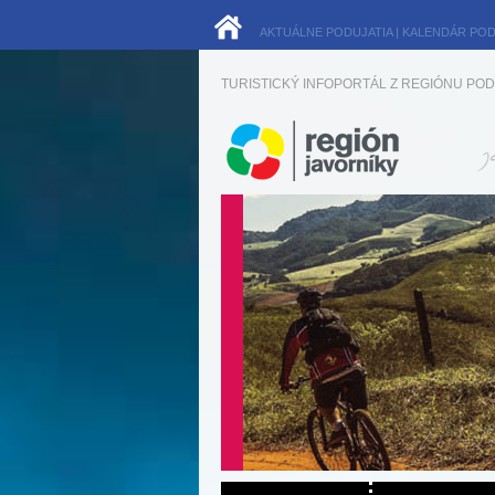
AKTUÁLNE PODUJATIA
|
KALENDÁR POD
TURISTICKÝ INFOPORTÁL Z REGIÓNU POD 